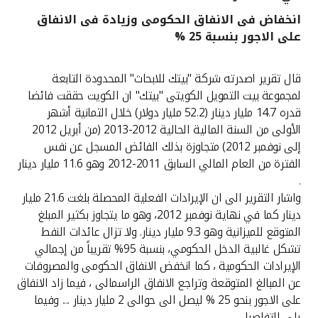
انخفاض فى الانفاق الحكومى وزيادة فى الانفاق
القنوات المصرفية
على الاجور بنسبة 25 %
أدوات وخدمات
قال تقرير اصدرته شركة "بيتك للابحاث" المحدودة التابعة
لمجموعة بيت التمويل الكويتى "بيتك" ان الكويت حققت فائضا
خدمات ما بعد البيع
قدره 14.7 مليار دينار (52.2 مليار دولار) خلال الثمانية أشهر
الأولى من السنة المالية الحالية 2012-2013 (من أبريل 2012
إلى نوفمبر 2012) متجاوزة بذلك الفائض المسجل عن نفس
الفترة من العام المالي السابق 2011-2012 وهو 11.6 مليار دينار
اتصل بنا
.
واشار التقرير الى ان الإيرادات الفعلية المحصلة بلغت 21.6 مليار
مواقع الفروع وأجهزة الصرف الآلي
دينار كما في نهاية نوفمبر 2012، وهو ما يتجاوز بكثير المبلغ
المتوقع للميزانية وهو 9.3 مليار دينار. ولا تزال عائدات النفط
ألمانيا
تشكل غالبية الدخل الحكومي، بنسبة 95% تقريباً من إجمالي
الإيرادات الحكومية ، كما انخفض الانفاق الحكومى والمصروفات
ماليزيا
عن المبالغ المتوقعة وتراجع الانفاق الراسمالى ، فيما زاد الانفاق
على الاجور بنحو 25 % ليصل الى حوالى 2 مليار دينار .... وفيما
يلى التفاصيل