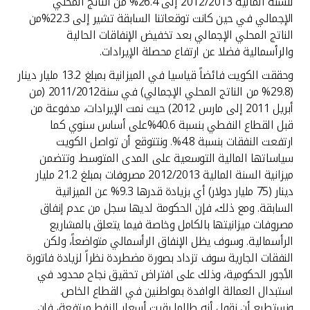
للسنة المالية 2012/2013 إلى 26.4% من الناتج المحلي
الإجمالي في حين كانت توقعاتنا السابقة تشير إلى 22.3%من
الناتج المحلي الإجمالي بعد تخفيض الإنفاقات الحالية
والرأسمالية فضلا عن ارتفاع محصلة الإيرادات.
وحققت الكويت فائضاً قياسيا في الميزانية بمبلغ 13.2 مليار دينار
(29.8% من الناتج المحلي الإجمالي) في سنة2011/2012 (من
أبريل 2011 إلى مارس 2012) حيث نمت الإيرادات، مدفوعة من
قبل القطاع النفطي بنسبة 40.6%على أساس سنوي كما
ارتفعت النفقات بنسبة 4.8%. ونتتوقع أن تواصل الكويت
سياساتها المالية التوسعية على المدى المتوسط. وتتضمن
ميزانية السنة المالية 2012/2013 مصروفات بمبلغ 21.2 مليار
دينار (75 مليار دولار) أي بزيادة قدرها 9.3% عن الميزانية
السابقة. ومع ذلك، فإن الحكومة لديها سجل من عدم إنفاق
مصروفات ميزانيتها بالكامل وخاصة فيما يتعلق بالمشاريع
الرأسمالية. وسوف يظل الإنفاق الرأسمالي متواضعاً، ولكن
النفقات الجارية سوف تزداد بصورة مضطردة نظراً لزيادة فاتورة
الأجور الحكومية، وذلك على افتراض تحقيق نجاح محدود في
استبدال العمالة الوافدة بمواطنين في القطاع الخاص.
ونستطيع أن نقول أنه طالما بقيت أسعار النفط مرتفعة، فإن