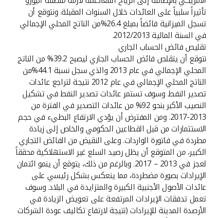
الأمريكي بالإضافة إلى الرياح المعاكسة لأزمة منطقة اليورو
تأثيراً سلبياً على العائدات خلال السنوات المقبلة. ونتوقع أن
تسجل الميزانية فائضاً بمبلغ 26.4%من الناتج المحلي الإجمالي
في السنة المالية 2012/2013.
تقليص فائض الحساب الجاري
نتوقع أن يتقلص فائض الحساب الجاري ليصبح 39.2% من الناتج
المحلي الإجمالي في عام 2013 والذي سجل نسبة 44.1%من
الناتج المحلي الإجمالي في عام 2012 نتيجة لتراجع عائدات
تصدير النفط. وسوف تستمر عائدات تصدير النفط في تشكيل
النصيب الأكبر بنحو 92% من عائدات التصدير في الفترة من
2013-2017. ومن المفترض أن يؤدي الارتفاع البطيء في حجم
الاستثمارات من قبل القطاعين الحكومي والخاص إلى زيادة
مطردة في فاتورة الواردات. وعلى النقيض من الفائض التجاري
الكبير، من المتوقع أن يظل رصيد السلع غير الاستهلاكية محققاً
لعجز في 2013 – 2017. وبالرغم من ذلك، يتوقع أن ينمو ائتمان
الإيرادات بصورة مضطردة، مما ينعكس بشكل رئيسي على
عائدات الأصول الأجنبية الكبيرة والمتزايدة في البلاد. وسوف
تعمل تدفقات الإيرادات المرتفعة على تعويض الزيادة في
الأرصدة المدينة للإيرادات (نتيجة لارتفاع تكاليف عودة الشركات