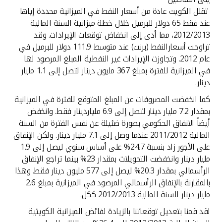
تركيا
تقلل الكويت عادة من أسعار النفط في الميزانية محددة إياها
عند فقط 65 دولار للبرميل خلال خطة ميزانية السنة المالية
مصر
2012/2013، مما أدى إلى انخفاض توقعات الإيرادات. وقد
تراوحت أسعارالنفط (برنت) عند متوسط 111.9 دولار للبرميل في
المملكة المتحدة
عام 2012. وتجاوزت الإيرادات غير النفطية المبلغ المرصود لها
في الميزانية للفترة بمبلغ 367 مليون دينار لتصل إلى 1.1 مليار
دينار.
مملكة البحرين
كما انخفضت المصروفات عن المبلغ المتوقع للفترة في الميزانية
بمقدار 7.2 مليار دينار لتصل إلى 6.9 ملياردينار فقط. وانخفض
أيضاً الانفاق الحكومي بصورة ضئيلة عن نفس الفترة من السنة
المالية 2011/2012 عندما وصل إلى 7.1 مليار دينار. ولكن الإنفاق
على الأجور زاد بنسبة 24.7% على أساس سنوي ليصل إلى 1.9
مليار دينار وانخفضت التحويلات بمقدار 23% بينما تراجع الإنفاق
الرأسمالي بمقدار 20.3% ليصل إلى 577 مليون دينار فقط. وهذا
بالمقارنة بالإنفاق الرأسمالي المرصود في الميزانية بمبلغ 2.6
مليار دينار للسنة المالية 2012/2013 ككل.
لقد قمنا بتعديل توقعاتنا بالزيادة لفائض الميزانية الكويتية