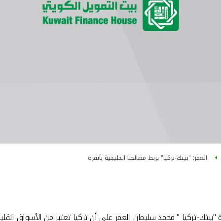
العمر: "بيتك-تركيا" يربط مصالحنا الخليجية بأنقرة
بيتك-تركيا " محمد سليمان العمر على أن تركيا تعتبر من الأسواق القلي