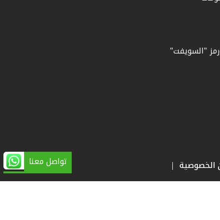
ورمز "السويفت"
تواصل معنا
ن الخصوصية