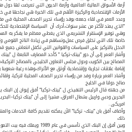
أزمة الأسواق المالية العالمية وأزمة الديون التي تعرضت لها دول مت
الأزمات الإقتصادية والركيزة الأهم في تلك الخبرة هي نجاحها في خ
وعدد العمر في لقاء جمعه بوفد رؤساء تحرير الصحف المحلية في مقر
"الذي يمتد لأكثر من عشر سنوات،أدرك أن السياسة الإقتصادية للحكو
وهي توفير الإستقرار التشريعي الذي يغطي معظم ما يفكر به المستث
خاصة تلك التي تخلق فرص عمل،وتساهم في زيادة الناتج القومي وتتل
الدخل بالتركيز على السياسات والقوانين التي تكفل انتعاش جميع ق
وأشار العمر إلى أن دور "بيتك-تركيا " كأحد المصارف التابعة ل "بي
المصالح بين الكويت ودول مجلس التعاون الخليجي بالمصالح التركية،
إقامة علاقات تجارية وإقتصادية أوثق مع الأتراك،وهذه رغبة شعوبنا و
وأشاد العمر بزيارة وفد من رؤساء تحرير الصحف المحلية لتركيا، ول
صالح دولنا في الخليج
امريكى .
وأضاف أفق بان "بيتك- تركيا" الآن يمكنه تقديم كافة الخدمات والم
ذلك.