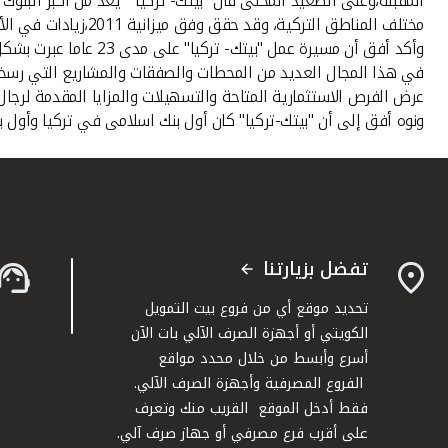
مختلف المناطق التركية، وقد حقق وفق ميزانية 2011،زيادات في الأصول وحقوق المساهمين والأرباح،تتراوح بين 54 إلى 25 في المئة.
وأكد أفق أن مسيرة عم
في هذا المجال العديد من المحطات والصفقات والمشاريع التي رسخت ه
عرض الفرص الاستثمارية المتاحة والتسهيلات والمزايا المقدمة لرجال ا
ونوه أفق إلى أن "بيتك-تركيا" كان أول بنك اسلامى في تركيا وأول بنك في أوروبا أيضا يصدر صكوكا بلغت قيمتها 350 مليون
تفضل بزيارتنا
تحديد موقع أي من فروع بيت التمويل
الكويتي أو أجهزة الصرف الآلي بات الآن
أسرع وأبسط من خلال محدد مواقع
الفروع المصرفية وأجهزة الصرف الآلي.
فقط أدخل الموقع القريب منك وتعرف
على أقرب فرع مصرفي أو جهاز صرف آلي.