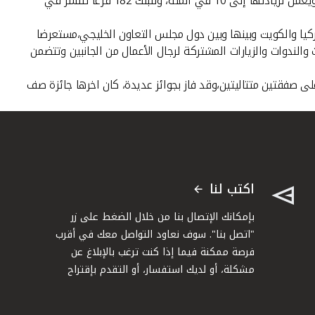
المقبلة،وعلى الصعيد المحلى فان "بيتك- تركيا " يعد من اكبر البنوك الإسلامية في تركيا ويستحوذ على حصة سوقية تصل إلى 5 في المئة ويعمل لزيادتها إلى 10 في المئة، وللبنك 182 فرعا تنتشر في
قات الاقتصادية بين تركيا والكويت وبينها وبين دول مجلس التعاون الخليجي،مستعرضا
لندوات والزيارات المشتركة لرجال الأعمال من الجانبين وتتضمن
اكتب لنا
بإمكانك الإتصال بنا من خلال الضغط على زر
"اتصل بنا". سوف نعاود التواصل معك في أقرب
فرصة ممكنة فيما إذا كنت ترغب بالإبلاغ عن
مشكلة، أو لديك استفسار، أو التقدم بإقتراح