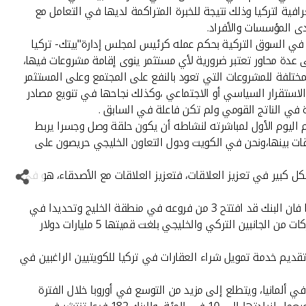
افية لتركيا وذلك نتيجة للخبرة المتراكمة لديها في التعامل مع
دى المؤسسات والأفراد.
 في السوق التركية بحكم عمله كرئيس لمجلس إدارة"بيتك- تركيا
ى عدة محاور تعتبر ضرورية لأي مستثمر ينوى إقامة مشروعات فيها،
ختلفة للمشروعات التي تعود بالنفع على المجتمع وعلى المستثمر
لاستقرار السياسي أو الاجتماعي ،وكذلك نجاحها في تنويع مصادر
 في الناتج القومي ولم تكن فاعلة في السابق .
وم اليوم الأول لمباشرته لنشاطه أن يكون حلقة وصل وجسرا يربط
اقات بينها،ونحن في الكويت ودول التعاون الخليجي حريصون على
ل كبير في تعزيز العلاقات، فتعزيز العلاقات مع الأصدقاء، هو في
من جهته قال الرئيس التنفيذي ل "بيتك-تركيا" أفق إيوان إن البنك يضع في مقدمة أولوياته تعميق وتوسيع التعاون التركي الخليجي، ولهذا فان البنك قد افتتح 3 من فروعه في منطقة الخليج وتحديدا في
البحرين ودبي واربيل بشمال العراق، مشيرا إلى أن "بيتك تركيا–البحرين"منذ إنشائه في عام 2002 قدم ونسق عمليات تمويل لرجال أعمال وشركات من الجانبين التركي والخليجي بلغت قميتها 5 مليارات دولار
قديم خدمة تمويل شراء العقارات في تركيا للكويتيين الراغبين في
لكويتي "بيتك" حصة تصل إلى 62.5 في المئة ،قد افتتح مؤخرا فرعا في ألمانيا، ويتطلع إلى مزيد من التوسع في أوروبا خلال الفترة