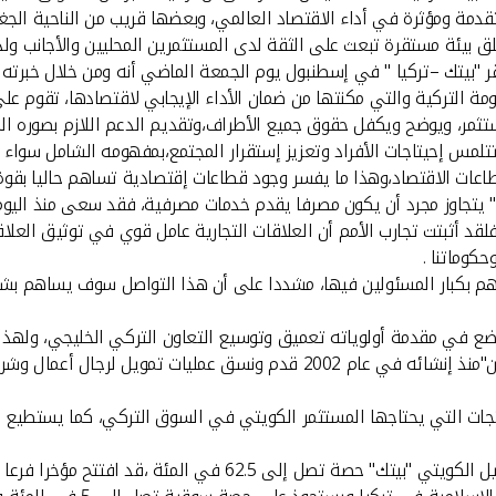
قدمة ومؤثرة في أداء الاقتصاد العالمي، وبعضها قريب من الناحية الجغر
لق بيئة مستقرة تبعث على الثقة لدى المستثمرين المحليين والأجانب ول
 "بيتك –تركيا " في إسطنبول يوم الجمعة الماضي أنه ومن خلال خبرته
مة التركية والتي مكنتها من ضمان الأداء الإيجابي لاقتصادها، تقوم عل
مر، ويوضح ويكفل حقوق جميع الأطراف،وتقديم الدعم اللازم بصوره الم
مس إحيتاجات الأفراد وتعزيز إستقرار المجتمع،بمفهومه الشامل سواء ا
طاعات الاقتصاد،وهذا ما يفسر وجود قطاعات إقتصادية تساهم حاليا بقوة
تك " يتجاوز مجرد أن يكون مصرفا يقدم خدمات مصرفية، فقد سعى منذ الي
فلقد أثبتت تجارب الأمم أن العلاقات التجارية عامل قوي في توثيق العل
حكوماتنا .
قائهم بكبار المسئولين فيها، مشددا على أن هذا التواصل سوف يساهم بشك
نتجات التي يحتاجها المستثمر الكويتي في السوق التركي، كما يستطيع ت
وبين أفق إن البنك الذي تأسس في عام 1989 ويملك فيه بيت التمويل ا