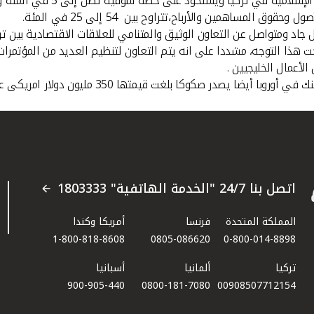
ل "بيتك- تركيا" على مدى 23 عاما عبرت بشكل جاد ومتواصل عن التعاون الوثيق والمتنامي للعلا
ذا التوجه، مشددا على انه يتم التعاون لتنظيم العديد من المؤتمرات وا
لأعمال الخليجيين .
 دولار امريكى على صفقتين متتاليتين،وقد فاز بجوائز عديدة، كان اخرها جائزة صف
اتصل بنا 24/7 "الخدمة الهاتفية" 1803333
المملكة المتحدة
فرنسا
أمريكا وكندا
1-800-818-8608
0805-086620
0-800-014-8898
تركيا
ألمانيا
أسبانيا
900-905-440
0800-181-7080
00908507712154​