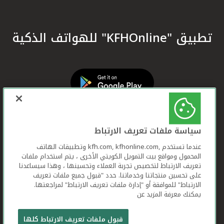
تطبيق "KFHOnline" للهواتف الذكية
سياسة ملفات تعريف الارتباط
عندما تستخدم ,kfh.com, kfhonline.com وتطبيقات الهاتف
المحمول ومواقع بيت التمويل الكويتي الأخرى ، يتم استخدام ملفات
تعريف الارتباط لتخصيص تجربة العملاء وتحسينها ، وهذا سيساعدنا
على تحسين منتجاتنا وخدماتنا. حدد "قبول جميع ملفات تعريف
الارتباط" للموافقة أو "إدارة ملفات تعريف الارتباط" لمراجعتها.
يمكنك معرفة المزيد عن
بيت التمويل الكويتي جميع الحقوق محفوظة © 2026
قبول ملفات تعريف الارتباط كلها