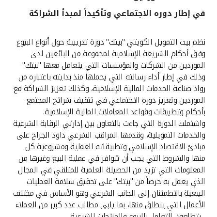
في إطار دوره الاجتماعي وتأكيداً لمبدأ الشراكة
القنوات المصرفية
نظم بيت التمويل الكويتي "بيتك" دورة تدريبية حول أنواع البيوع
أدوات وخدمات
وفق أحكام الشريعة الإسلامية لمجموعة من البائعين لدى
الموردين من الشركات والمؤسسات التي يتعامل معها "بيتك"
خدمات ما بعد البيع
وذلك في إطار أداء رسالته التي يحملها منذ بدايته باعتباره من
رواد صناعة الخدمات المالية الإسلامية، وكذلك تعزيز الشراكة مع
الموردين وتعزيز دوره الاجتماعي في تثقيف شرائح المجتمع
بأحكام وتطبيقات وقواعد المعاملات المالية الإسلامية.
اتصل بنا
واشتملت الدورة التي جاءت بالتعاون بين إدارتي الرقابة الشرعية
والخدمات التمويلية، وقدمها المراقب الشرعي داود الجراح على
مواقع الفروع وأجهزة الصرف الآلي
مبادئ الاقتصاد الإسلامي وتطبيقاته العملية ومشروعية كل
منها والشروط التي يجب أن تتوافر في عملية البيع وغيرها من
ألمانيا
المعلومات التي تزيد من الحصيلة العلمية للمتلقي في المجال
الذي يعمل به حرصاً من "بيتك" على تحقيق سلامة العمليات
ماليزيا
البيعية بالاطمئنان إلى الجانب الشرعي وهو الأساس في مختلف
الأعمال التي ينطلق منها، بما يلبى مطالب عدد كبير من العملاء
، يتطلعون للتعامل بالبيوع والمنتجات الشرعية .