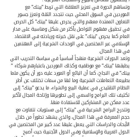
تركيا
وتساهم الدورة في تعزيز العلاقة التي تربط "بيتك" مع
الموردين في السوق المحلي حيث تتجدد الثقة وتعزز جسور
مصر
التعاون الممتدة معهم والتي يحرص عليها "بيتك" كل الحرص
في تحقيق مفهوم التواصل بأكثر من شكل ومناسبة على مدار
المملكة المتحدة
العام كما يحرص "بيتك" على نقل خبرته وريادته في الاقتصاد
الإسلامي عبر المختصين في الوحدات الشرعية إلى المهتمين
في هذا المجال.
مملكة البحرين
وتعد الدورات الشرعية منهجاً أساسياً في سياسة التدريب التي
يطبقها "بيتك" مع موظفيه وكذلك الموردين باعتبارهم شركاء "
بيتك" في النجاح، كما أن البائع أو المورد عليه دور أن يكون ملما
بطبيعة التعاملات الشرعية وما لها من سمات تختلف عن أطر
النظام التقليدي في عملية البيع والشراء، ما يدعو "بيتك" إلى
تكثيف تلك البرامج والسعي إلى تطويرها وإتاحة المجال لأكبر
عدد ممكن من المشاركين للاستفادة منها.
وتتدرج البرامج الشرعية في "بيتك" إلى مستويات تتفاوت مع
حجم المعرفة في هذا المجال، والذي يشهد تطوراً من خلال
الأبحاث والدراسات التي يعمل عليها عدد كبير من المختصين في
الدول العربية والإسلامية وفي الدول الأجنبية حيث أصبح