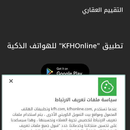
التقييم العقاري
تطبيق "KFHOnline" للهواتف الذكية
سياسة ملفات تعريف الارتباط
عندما تستخدم ,kfh.com, kfhonline.com وتطبيقات الهاتف
المحمول ومواقع بيت التمويل الكويتي الأخرى ، يتم استخدام ملفات
تعريف الارتباط لتخصيص تجربة العملاء وتحسينها ، وهذا سيساعدنا
على تحسين منتجاتنا وخدماتنا. حدد "قبول جميع ملفات تعريف