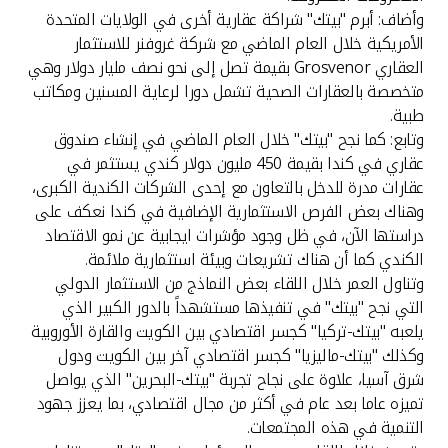
تركيا
وأضاف: أبرم "بيتك" شراكة عقارية أخرى في الولايات المتحدة
الأمريكية خلال العام الماضي مع شركة غروفنر للاستثمار
مصر
العقاري Grosvenor بقيمة تصل إلى نحو نصف مليار دولار وهي
متخصصة بالعقارات الصحية تشمل دورا لرعاية المسنين ومكاتب
المملكة المتحدة
طبية.
وتابع: كما نجح "بيتك" خلال العام الماضي في إنشاء صندوق
عقاري في كندا بقيمة 450 مليون دولار كندي يستثمر في
مملكة البحرين
عقارات مدرة للدخل بالتعاون مع إحدى الشركات الكندية الكبرى،
وهناك بعض الفرص الاستثمارية الإضافية في كندا نعكف على
دراستها الآن، في ظل وجود مؤشرات ايجابية عن نمو الاقتصاد
الكندي كما أن هناك تشريعات وبيئة استثمارية ملائمة.
وتناول العمر خلال اللقاء بعض النماذج من الاستثمار الدولي
التي نجح "بيتك" في تنفيذها مستشهداً بالدور الكبير الذي
يلعبه "بيتك-تركيا" كجسر اقتصادي بين الكويت والقارة الأوروبية
وكذلك "بيتك-ماليزيا" كجسر اقتصادي آخر بين الكويت ودول
شرق آسيا، علاوة على نجاح تجربة "بيتك-البحرين" الذي يواصل
تميزه عاما بعد عام في أكثر من مجال اقتصادي، بما يعزز جهود
التنمية في هذه المجتمعات.