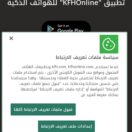
تطبيق "KFHOnline" للهواتف الذكية
سياسة ملفات تعريف الارتباط
عندما تستخدم ,kfh.com, kfhonline.com وتطبيقات الهاتف
المحمول ومواقع بيت التمويل الكويتي الأخرى ، يتم استخدام ملفات
تعريف الارتباط لتخصيص تجربة العملاء وتحسينها ، وهذا سيساعدنا
على تحسين منتجاتنا وخدماتنا. حدد "قبول جميع ملفات تعريف
الارتباط" للموافقة أو "إدارة ملفات تعريف الارتباط" لمراجعتها.
يمكنك معرفة المزيد عن
بيت التمويل الكويتي جميع الحقوق محفوظة © 2026
قبول ملفات تعريف الارتباط كلها
شروط وأحكام استخدام الموقع الإلكتروني
ملفات
إعدادات ملف تعريف الارتباط
تعريف الارتباط
بيان الخصوصية
تواصل معنا