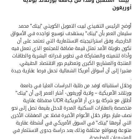
"بيتك" استقبل وفدا من جامعة بورتلاند بولاية
أوريغون
القنوات المصرفية
أوضح الرئيس التنفيذي لبيت التمويل الكويتي "بيتك" محمد
أدوات وخدمات
سليمان العمر بأن "بيتك" يستهدف توسيع تواجده في الأسواق
الخارجية، وفق استراتيجيته الاستثمارية التي تعتمد على أن
خدمات ما بعد البيع
تكون طويلة الأمد تمثل قيمة مضافة للمجتمع الذي تعمل فيه
وأداة لتنميته والمشاركة في تطوير قدراته البشرية والطاقات
المنتجة والمشاريع الكبرى وتعظيم دور الاقتصاد الحقيقي،
مشيرا إلى أن أسواق أمريكا الشمالية تحمل فرصا عقارية جيدة
اتصل بنا
.
وخلال استقباله لوفد من طلبة الدراسات العليا في جامعة
مواقع الفروع وأجهزة الصرف الآلي
بورتلاند الأمريكية – ولاية أوريغون- أشار العمر إلى أن "بيتك"
أطلق مع شركة يو دي آر الأمريكية UDR محفظة عقارية
ألمانيا
متخصصة بالعقارات السكنية المدرة للدخل بقيمة تصل إلى نحو
نصف مليار دولار خلال الأعوام الأخيرة فضلا عن الصفقات الأخرى
ماليزيا
التي أبرمها "بيتك" في السوق الأمريكي في أنشطة عقارية
متنوعة وبمواقع مختلفة وذلك بعد دراسة جدوى الاستثمار في
المشروعات المطروحة.