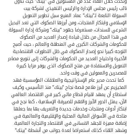
وتحدث خلال اللقاء عدد من المسئولين في "بيتك" حيث تناول
نائب رئيس مجلس الإدارة والرئيس التنفيذي لشركة بيت
السيولة التابعة لـ"بيتك" عماد المنيع سبل تطوير التمويل
الإسلامي وابتكار المنتجات، ومن أبرزها الصكوك التي تعد البديل
الشرعي للسندات، مستعرضا جهود "بيتك" وشركة إدارة السيولة
في هذا المجال من خلال قيادة إصدار العديد من الصكوك
للحكومات والشركات الكبرى في المنطقة والعالم ، حيث أصبح
التوجه كبيرا نحو إصدار الصكوك في ظل التطورات الاقتصادية
الأخيرة واحتياج العديد من الحكومات والشركات إلى تنويع مصادر
التمويل والاستفادة من منتج الصكوك الذي يوفر مزايا كبيرة
للمصدرين والممولين في وقت واحد.
كما تحدث مدير عام الإستراتيجية والعلاقات المؤسسية فهد
المخيزيم عن أبرز ملامح قصة نجاح "بيتك" منذ التأسيس، وكيف
استطاع أن يمهد لقيام قطاع مالي كبير في الاقتصاد العالمي
الآن، يمثل الدور الأبرز والاهم للصيرفة الإسلامية ، كما نجح في
ابتكار أدوات ومنتجات وخدمات جديدة والتعريف بها بما جعلها
متاحة في الأسواق المالية المحلية والإقليمية والعالمية في
إضافة مميزة للجهد الانسانى في الاقتصاد والتجارة العالمية.
وشهد اللقاء كذلك استعراضا لعدة جوانب من أنشطة "بيتك"