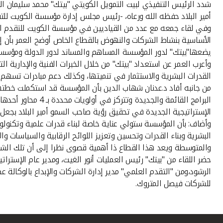
شدد الرئيس التنفيذي لبيت التمويل الكويتي "بيتك" محمد سليمان ا
أمير البلاد حفظه الله ورعاه، -رئيس مجلس إدارة مؤسسة الكويت للت
وفي لقاء جمعه مع عدد من القياديين في مؤسسة الكويت للتقدم ال
يضعها"بيتك" لدور المؤسسة المساهم والمساند لدور الدولة ومؤسسا
وأعرب العمر عن استعداد "بيتك" من خلال الخبرات الفنية والإدارية
القدرات البشرية والاستثمار في تنميتها، وكذلك دعم مبادرات تسهم في
من جانبه أفاد د.عدنان شهاب الدين بأن المؤسسة قد استكملت خطتها
البرامج القائمة 
الإستراتيجية الجديدة في تحقيق رؤية صاحب السمو أمير البلاد بجعل الك
وأضاف: بأن المؤسسة ستولي عناية خاصة لبناء قدرات علمية وتكنولوج
البشرية وبناء القدرات وتحسين وتعزيز اللوائح الرقابية والسياسات 
والمتوسطة ويعد هذا القطاع ذا أهمية قصوى نظرا إلى أن تلك الشرك
حضر اللقاء من "بيتك" رئيس العمليات أنور الغيث، ومدير عام الإسترات
الرشود،ومن "التقدم العلمي" مدير إدارة الشركات والإبداع بالوكالة عصا
للشركات فيصل المتروك.