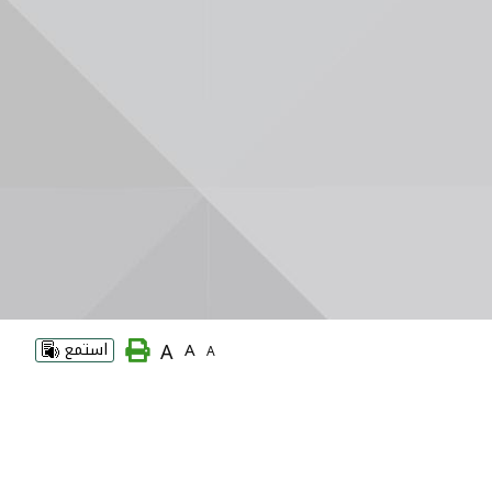
A
A
استمع
A