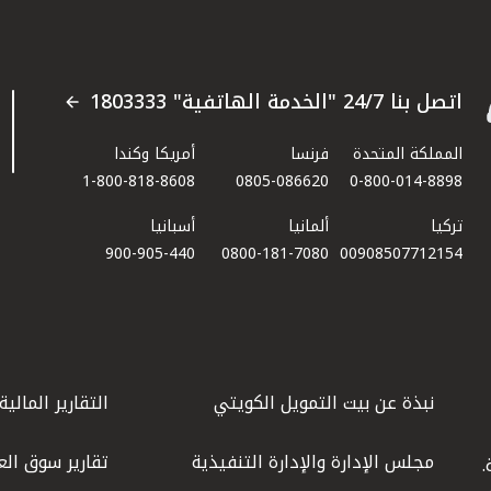
اتصل بنا 24/7 "الخدمة الهاتفية" 1803333
المملكة المتحدة
فرنسا
أمريكا وكندا
1-800-818-8608
0805-086620
0-800-014-8898
تركيا
ألمانيا
أسبانيا
900-905-440
0800-181-7080
00908507712154​
نبذة عن بيت التمويل الكويتي
التقارير المالية
مجلس الإدارة والإدارة التنفيذية
تقارير سوق الع
.