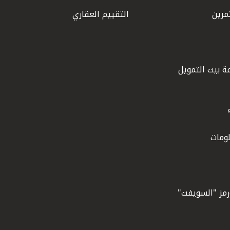
مرين
التقييم العقاري
ة بيت التمويل
ومات
ورمز "السويفت"