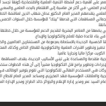
لعمر على أهمية دعم أنشطة التنمية العلمية والاقتصادية كونها تجسد 
قدم العلمي- في أكثر من مناسبة إلى الاهتمام بالبحث العلمي والسعي 
علمي يتقدمهم المدير العام الدكتور عدنان شهاب الدين لمناقشة الخ
تها.
 التي يضمها من العناصر البشرية لتقديم الدعم للمؤسسة من خلال خطتها
 بناء قاعدة صلبة للعلم والتكنولوجيا والإبداع.
 الخمسية الجديدة بالاستعانة بمجموعة من المستشارين العالميين والخ
والجديدة وتتركز في أولويات محددة بـ 4 محاور أحدها تحفيز وتطوير القدرات العلمية والتكنولوجية
ويت مركزا ماليا وتجاريا عالميا.
ية متقدمة والمساعدة على تبني الأساليب الجديدة، بهدف المساهمة في ب
والإجراءات وتطوير برامج نقل التكنولوجيا مشيراً إلى أن هذه الخطوات 
ات هي المستخدم النهائي للتكنولوجيا التي تقوم بتوفير الوظائف في ا
يجية والعلاقات المؤسسية فهد المخيزيم، ومساعد المدير العام لقطاع الخدم
م السيد عمر ومدير إدارة الإعلام والجوائز خالد الطراح ومدير الإدارة الم