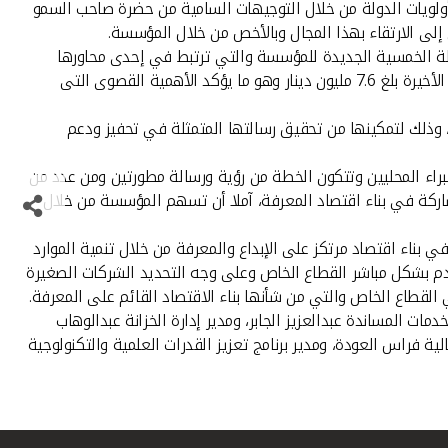
أولويات الدولة من خلال التوجيهات السامية من حضرة صاحب السمو
إلى الارتقاء بهذا المجال وبالأخص من خلال المؤسسة.
طة الخمسية الجديدة للمؤسسة والتي ترتبط في إحدى محاورها
الأساسية بنشاط الشركات والنهوض بالقطاع الخاص أوضح العمر بأن إجمالي المساهمات التي قدمها "بيتك" للمؤسسة خلال السنوات الخمس الأخيرة بلغ 7.6 مليون دينار وهو ما يؤكد الأهمية القصوى التى
، وذلك لتمكينها من تحقيق رسالتها المتمثلة في تحفيز ودعم
براء المحليين وتتكون الخطة من رؤية ورسالة مطورتين ومن عدد من
 للقطاع الخاص وكذلك المشاركة في بناء اقتصاد المعرفة، آملا أن تسهم المؤسسة من خلال
ناء اقتصاد مرتكز على الإبداع والمعرفة من خلال تنمية الموارد
ستخدم بشكل مباشر القطاع الخاص وعلى وجه التحديد الشركات الصغيرة
لقطاع الخاص والتي من شأنها بناء الاقتصاد القائم على المعرفة.
ات المساندة عبدالعزيز الجابر، ومدير إدارة الخزانة عبدالوهاب
الية فراس العودة، ومدير برنامج تعزيز القدرات العلمية والتكنولوجية