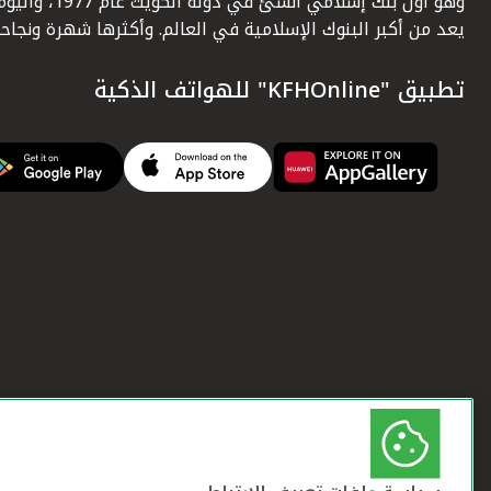
وهو أول بنك إسلامي أنشئ في دولة الكويت عام 1977، وا
يعد من أكبر البنوك الإسلامية في العالم. وأكثرها شهرة ونجاحاً.
تطبيق "KFHOnline" للهواتف الذكية