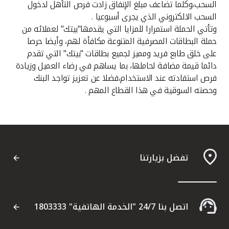
تركيا
السحب،وكلما تضاعف مبلغ الإنفاق زادت فرص التأهل لدخول
السحب الالكتروني الذي يجرى أسبوعيا .
وتأتي الحملة استمرارا للمزايا التي يقدمها"بيتك" لعملائه من
مصر
حملة البطاقات المصرفية المتنوعة مكافأة لهم، وأيضا حرصا
على خلق طابع فريد ومميز لجميع بطاقات "بيتك" التي تقدم
المملكة المتحدة
دائما قيمة مضافة لحاملها، بما يساهم في رضاء العميل وزيادة
فرص استفادته عند الاستخدام،فضلا عن تعزيز تواجد البنك
مملكة البحرين
وحصته السوقية في هذا القطاع المهم .
تفضل بزيارتنا
اتصل بنا 24/7 "الخدمة الهاتفية" 1803333