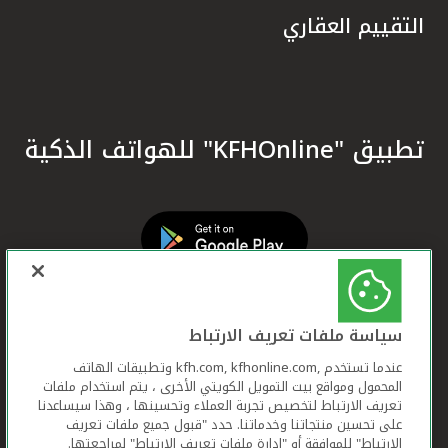
التقييم العقاري
تطبيق "KFHOnline" للهواتف الذكية
سياسة ملفات تعريف الارتباط
عندما تستخدم ,kfh.com, kfhonline.com وتطبيقات الهاتف
المحمول ومواقع بيت التمويل الكويتي الأخرى ، يتم استخدام ملفات
تعريف الارتباط لتخصيص تجربة العملاء وتحسينها ، وهذا سيساعدنا
على تحسين منتجاتنا وخدماتنا. حدد "قبول جميع ملفات تعريف
الارتباط" للموافقة أو "إدارة ملفات تعريف الارتباط" لمراجعتها.