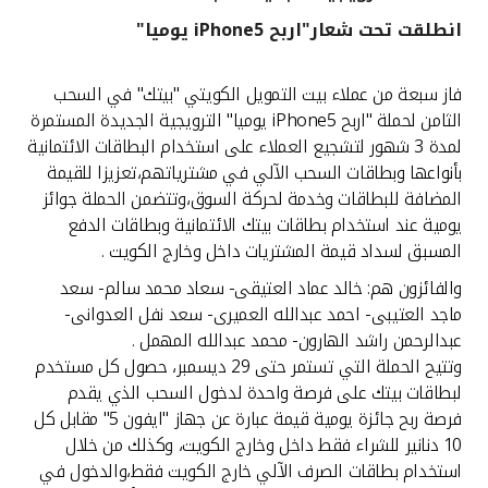
انطلقت تحت شعار"اربح iPhone5 يوميا"
القنوات المصرفية
فاز سبعة من عملاء بيت التمويل الكويتي "بيتك" في السحب
أدوات وخدمات
الثامن لحملة "اربح iPhone5 يوميا" الترويجية الجديدة المستمرة
لمدة 3 شهور لتشجيع العملاء على استخدام البطاقات الائتمانية
خدمات ما بعد البيع
بأنواعها وبطاقات السحب الآلي في مشترياتهم،تعزيزا للقيمة
المضافة للبطاقات وخدمة لحركة السوق،وتتضمن الحملة جوائز
يومية عند استخدام بطاقات بيتك الائتمانية وبطاقات الدفع
المسبق لسداد قيمة المشتريات داخل وخارج الكويت .
اتصل بنا
والفائزون هم: خالد عماد العتيقى- سعاد محمد سالم- سعد
مواقع الفروع وأجهزة الصرف الآلي
ماجد العتيبى- احمد عبدالله العميرى- سعد نفل العدوانى-
عبدالرحمن راشد الهارون- محمد عبدالله المهمل .
ألمانيا
وتتيح الحملة التي تستمر حتى 29 ديسمبر، حصول كل مستخدم
لبطاقات بيتك على فرصة واحدة لدخول السحب الذي يقدم
فرصة ربح جائزة يومية قيمة عبارة عن جهاز "ايفون 5" مقابل كل
ماليزيا
10 دنانير للشراء فقط داخل وخارج الكويت، وكذلك من خلال
استخدام بطاقات الصرف الآلي خارج الكويت فقط،والدخول في