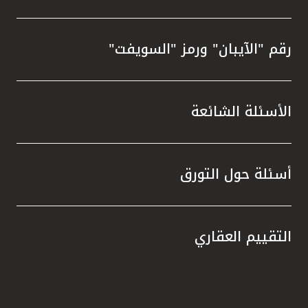
رقم "الآيبان" ورمز "السويفت"
الأسئلة الشائعة
أسئلة حول التورق
التقييم العقاري