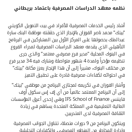
نظمه معهد الدراسات المصرفية باعتماد بريطاني
القنوات المصرفية
أشاد رئيس الخدمات المصرفية للأفراد في بيت التمويل الكويتي
أدوات وخدمات
"بيتك" محمد ناصر الفوزان بالإنجاز الذي حققته موظفة البنك سارة
عبدالملك بحصولها على المركز الأول بين المشاركين في البرنامج
خدمات ما بعد البيع
التأهيلي الذي يقدمه معهد الدراسات المصرفية لمدراء الفروع
في البنوك المحلية "مدير فرع مصرفي معتمد" والذي جرى
تنظيمه مؤخراً ولمدة 4 شهور متواصلة وشارك فيه 34 مدير فرع
من مختلف البنوك، مشيراً إلى أن هذا الإنجاز يعزز مكانة "بيتك"
اتصل بنا
في احتوائه لكفاءات مصرفية قادرة على تحقيق التميز.
مواقع الفروع وأجهزة الصرف الآلي
وأشار الفوزان في تكريمه لمجتازي البرنامج من موظفي "بيتك"
إلى أن البرنامج المعتمد عالمياً من آي إف إس سكول أوف
ألمانيا
فايننس IFS School of Finance وهي إحدى أعرق المؤسسات
المالية التعليمية في المملكة المتحدة يساهم في زيادة
الثقافة المصرفية لدى المتدربين.
ماليزيا
ويتكون البرنامج من 9 دورات متصلة، تتناول الجوانب المصرفية
وإدارة المخاطر من المنظور المصرفي، والكفاءات التحليلية