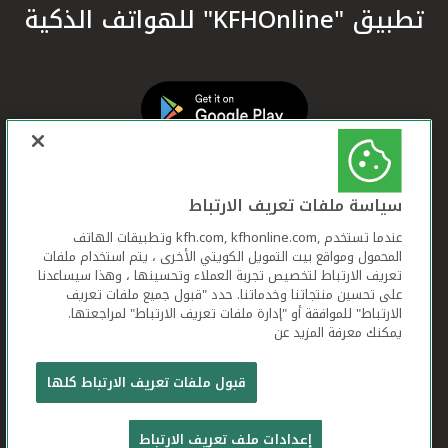
تطبيق "KFHOnline" للهواتف الذكية
سياسة ملفات تعريف الارتباط
عندما تستخدم ,kfh.com, kfhonline.com وتطبيقات الهاتف
المحمول ومواقع بيت التمويل الكويتي الأخرى ، يتم استخدام ملفات
تعريف الارتباط لتخصيص تجربة العملاء وتحسينها ، وهذا سيساعدنا
على تحسين منتجاتنا وخدماتنا. حدد "قبول جميع ملفات تعريف
الارتباط" للموافقة أو "إدارة ملفات تعريف الارتباط" لمراجعتها.
يمكنك معرفة المزيد عن
بيت التمويل الكويتي جميع الحقوق محفوظة © 2026
قبول ملفات تعريف الارتباط كلها
شروط وأحكام استخدام الموقع الإلكتروني
ملفات
إعدادات ملف تعريف الارتباط
تعريف الارتباط
بيان الخصوصية