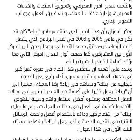
تركيا
والكمية لمدير الفرع المصرفي، وتسويق المنتجات والخدمات
المصرفية، وإدارة علاقات العملاء، وبناء فريق العمل، وجوانب
مصر
التطوير الإداري.
وذكر الفوزان بأن هذا التميز الذي حققه موظفو "بيتك" كان قد
المملكة المتحدة
تكرر في عامي 2006 و 2008 في نفس البرنامج الذي يشمل
كافة البنوك، حيث حقق محمد القحطاني وعبدالرحمن الزير المركز
مملكة البحرين
الأول بين المشاركين، كما حققت أنوار البيدان المركز الثاني مما
يؤكد كفاءة الكوادر البشرية بالبنك.
وشدد على أهمية أن ينعكس هذا النجاح في صورة تميز كبير
في خدمة العملاء وتحقيق مستوى أداء رفيع يعزز الصورة
لايجابية عن "بيتك" ويساهم في زيادة رضا العملاء ، مشيرا إلى
أن "بيتك" يعول كثيرا على أهمية دور العنصر البشرى في مجالات
العمل المختلفة ويعتبره أفضل استثمار واهم وسيلة للنهوض
بالأداء والكفاءة في العمل في مختلف المجالات ، رغم ما يوليه
"بيتك" من اهتمام كبير ودائم باستخدام أفضل واحدث الوسائل
التقنية في تقديم الخدمة والذي جعل "بيتك" بشهادة عملائه
البنك الأول في هذا المجال .
حضر التكريم مدير إدارة الفروع عماد الصرعاوي ومدير المنطقة