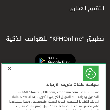
التقييم العقاري
تطبيق "KFHOnline" للهواتف الذكية
سياسة ملفات تعريف الارتباط
عندما تستخدم ,kfh.com, kfhonline.com وتطبيقات الهاتف
المحمول ومواقع بيت التمويل الكويتي الأخرى ، يتم استخدام ملفات
تعريف الارتباط لتخصيص تجربة العملاء وتحسينها ، وهذا سيساعدنا
على تحسين منتجاتنا وخدماتنا. حدد "قبول جميع ملفات تعريف