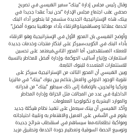
تركيا
وقال رئيس مجلس إدارة "بيتك" سمير النفيسي في تصريح
صحفي عقب اجتماع مجلس الإدارة "نحن نبدأ عهدا جديدا في
مصر
بيتك، هذه الإستراتيجية الجديدة ستسمح لنا بتطوير أداء البنك
لخدمة عملائنا ومساهمينا،والارتقاء بأداء موظفينا بصورة أفضل"
المملكة المتحدة
وأوضح النفيسي بان المحور الأول في الإستراتيجية وهو الارتقاء
بأداء البنك في الكويت،سيركز على ابتكار منتجات وخدمات جديدة
للعملاء المستهدفين، أما المحور الثاني،فيعتمد على تحسين
مملكة البحرين
استثمارات وإتباع أساليب الحوكمة ،وإدارة أفضل للمخاطر بالنسبة
للاستثمارات المتعددة للبنوك التابعة.
وبين النفيسي أن المحور الثالث من الإستراتيجية سيركز على
تقوية الوجود الدولي والعمل بتناغم بين بنوك "بيتك" في ماليزيا
وتركيا والبحرين، بالإضافة إلى ذلك سيطور "بيتك" من قدراته
الداخلية في عدد من المجالات مثل الخزانة وإدارة المخاطر
والموارد البشرية و تكنولوجيا المعلومات.
وأكد النفيسي أن بيتك سيعمل على تنفيذ نظام هيكلة جديد
يقوم في الأساس على العميل والاهتمام به وتلبية احتياجاته
ومواكبة تطلعاته،مما سيساهم في استقطاب شرائح جديدة
وتوسيع الحصة السوقية وتعظيم جودة الخدمة وتحقيق مزيد