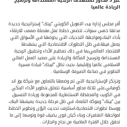
عبر 3 محاور تستهدف الربحية المستدامة وترسيخ
الريادة عالميا
القنوات المصرفية
أقر مجلس إدارة بيت التمويل الكويتي "بيتك" إستراتيجية جديدة
أدوات وخدمات
مدتها خمس سنوات، تتضمن خطط عمل مفصلة صممت للارتقاء
بأداء البنك.ومواجهة التحديات التي يخوضها في الأسواق التي
خدمات ما بعد البيع
يعمل فيها،في ظل التطورات الاقتصادية التي يشهدها
الاقتصاد العالمي،بما في ذلك تعظيم الأداء وتحقيق الربحية
المستدامة وترسيخ المكانة والريادة على صعيد العمل المالي
الاسلامى عالميا وإقليميا، بحيث تظل "لبيتك" قيادة مسيرة
اتصل بنا
التطوير في صناعة الصيرفة الإسلامية .
مواقع الفروع وأجهزة الصرف الآلي
وترتكز الإستراتيجية التي تم وضعها بالتعاون مع شركة بوز اند
كومباني،على ثلاثة محاور أساسية تتعلق بتطوير الأداء البنكي
في الكويت والمحفظة الاستثمارية للمجموعة وزيادة التنسيق
ألمانيا
بين "بيتك" وبنوكه التابعة، في ظل مرحلة جديدة يعيشها البنك،
ووسط تطورات اقتصادية،استلزمت تحديث الرؤى وتطوير الخطط
ماليزيا
لمواجهة المتغيرات وبناء كيان قوى يضيف قوة وتوسعا إلى ما
تحقق خلال الفترة الماضية من نجاح وانجازات .