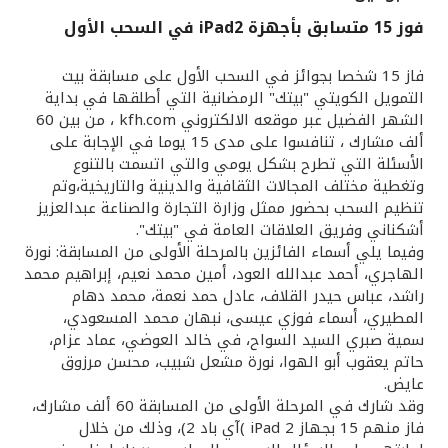
فوز 15 متسابق بأجهزة iPad2 في السحب الأول
القنوات المصرفية
فاز 15 شخصا بجوائز في السحب الأول على مسابقة بيت
أدوات وخدمات
التمويل الكويتي "بيتك" الرمضانية التي أطلقها في بداية
الشهر الفضيل عبر موقعه الالكتروني kfh.com ، من بين 60
ألف مشارك ، تنافسوا على مدى 15 يوما في الإجابة على
خدمات ما بعد البيع
الأسئلة التي تطرح بشكل يومي والتي اتسمت بالتنوع
وتغطية مختلف المجالات الثقافية والدينية والتاريخية،وتم
تنظيم السحب بحضور ممثل وزارة التجارة والصناعة عبدالعزيز
أشكناني وفريق العلاقات العامة في "بيتك".
اتصل بنا
وفيما يلي أسماء الفائزين بالمرحلة الأولى من المسابقة: نورة
الهاجري، أحمد عبدالله العود، أمين محمد نعيم، إبراهيم محمد
مواقع الفروع وأجهزة الصرف الآلي
راشد، عباس حيدر القلاف، عادل حمد نعمة، محمد دهام
المطيري، أسماء فوزي عيسى، نبهان محمد المسعودي،
ألمانيا
سمية صبري السيد السواح، في خالد العوضي، عماد عزام،
حاتم يعقوب أبو الهوا، نورة مشعل شبيب، محسن مرزوق
عايض.
ماليزيا
وقد شارك في المرحلة الأولى من المسابقة 60 ألف مشارك،
فاز منهم 15 بجهاز iPad 2 )آي باد 2)، وذلك من خلال