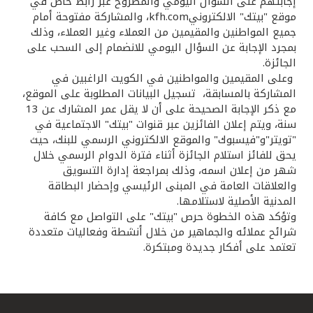
تركيا
إجابتهم على السؤال اليومي والمطروح عبر رابط خاص في
موقع "بيتك" الالكترونيkfh.com، والمشاركة مفتوحة أمام
جميع المواطنين والمقيمين من العملاء وغير العملاء، وذلك
مصر
بمجرد الإجابة عن السؤال اليومي للانضمام إلى السحب على
الجائزة.
وعلى المقيمين والمواطنين في الكويت الراغبين في
المملكة المتحدة
المشاركة بالمسابقة، تسجيل البيانات المطلوبة على الموقع،
مع ذكر الإجابة الصحيحة على أن لا يقل عمر المشارك عن 13
مملكة البحرين
سنة، ويتم إعلان الفائزين عبر قنوات "بيتك" الاجتماعية في
"تويتر"و"فيسبوك" والموقع الالكتروني الرسمي للبنك، حيث
يحق للفائز استلام الجائزة أثناء فترة الدوام الرسمي خلال
شهر من إعلان اسمه، وذلك بمراجعة إدارة التسويق
والعلاقات العامة في المبنى الرئيسي وإحضار البطاقة
المدنية الأصلية لاستلامها.
وتؤكد هذه الخطوة حرص "بيتك" على التواصل مع كافة
شرائح عملائه والجماهير من خلال أنشطة وفعاليات متعددة
تعتمد على أفكار جديدة ومبتكرة.