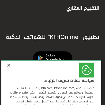
التقييم العقاري
تطبيق "KFHOnline" للهواتف الذكية
سياسة ملفات تعريف الارتباط
عندما تستخدم ,kfh.com, kfhonline.com وتطبيقات الهاتف
المحمول ومواقع بيت التمويل الكويتي الأخرى ، يتم استخدام ملفات
تعريف الارتباط لتخصيص تجربة العملاء وتحسينها ، وهذا سيساعدنا
على تحسين منتجاتنا وخدماتنا. حدد "قبول جميع ملفات تعريف