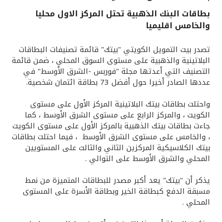
بطاقات البنك الذهبية تحتل المركز الاول محليا
القنوات المصرفية
والخامس اقليميا
أدوات وخدمات
تصدر بيت التمويل الكويتي "بيتك" قائمة تصنيفات البطاقات
البلاتينية والذهبية على مستوى السوق المحلي ، ضمن قائمة
التصنيف التي أعدتها مجلة "فوربس -الشرق الأوسط" في
خدمات ما بعد البيع
عددها الصادر أخيرا حول أفضل 73 بطاقة ائتمان شخصية.
واحتلت بطاقات بيتك البلاتينية المركز الأول على مستوى
اتصل بنا
الكويت ، والمركز الرابع على مستوى الشرق الأوسط ، كما
جاءت بطاقات بيتك الذهبية بالمركز الأول على مستوى الكويت
، والخامس على مستوى الشرق الأوسط ، فيما احتلت بطاقات
مواقع الفروع وأجهزة الصرف الآلي
بيتك الكلاسيكية المركزين الثاني والثالث على المستويين
المحلي والشرق الأوسط على التوالي .
ألمانيا
يذكر أن "بيتك" يعد أكبر مصدر للبطاقات المتميزة من نمط
مسبقة الدفع كبطاقة الخير وبطاقة الأسرة على المستوى
ماليزيا
المحلي .