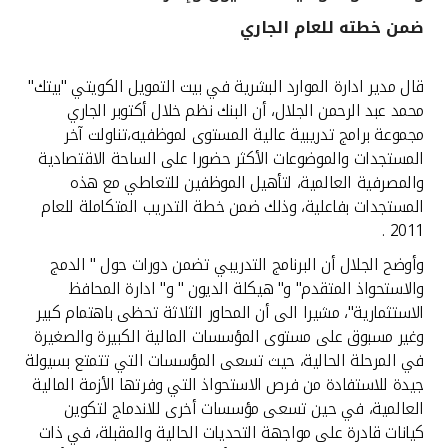
ضمن خطته للعام الجاري
القنوات المصرفية
قال مدير ادارة الموارد البشرية في بيت التمويل الكويتي "بيتك"
أدوات وخدمات
محمد عبد الرحمن الجلال، أن البنك نظم خلال أكتوبر الجاري
مجموعة برامج تدريبية عالية المستوى لموظفيه،تناولت آخر
خدمات ما بعد البيع
المستجدات والموضوعات الأكثر حضورا على الساحة الاقتصادية
والمصرفية العالمية، لتأهيل الموظفين للتعاطي مع هذه
المستجدات بفاعلية، وذلك ضمن خطة التدريب المتكاملة للعام
2011 .
اتصل بنا
وأوضح الجلال أن البرنامج التدريبي تضمن دورات حول " الدمج
مواقع الفروع وأجهزة الصرف الآلي
والاستحواذ المتقدم" و" هيكلة الديون " و" ادارة المحافظ
الاستثمارية"، مشيرا الى أن المحاور الثلاثة تحظى باهتمام كبير
ألمانيا
وغير مسبوق على مستوى المؤسسات المالية الكبيرة والصغيرة
في المرحلة الحالية، حيث تسعى المؤسسات التي تتمتع بسيولة
جيدة للاستفادة من فرص الاستحواذ التي وفرتها الأزمة المالية
ماليزيا
العالمية، في حين تسعى مؤسسات أخرى للاندماج لتكوين
كيانات قادرة على مواجهة التحديات الحالية والمقبلة، في ذات