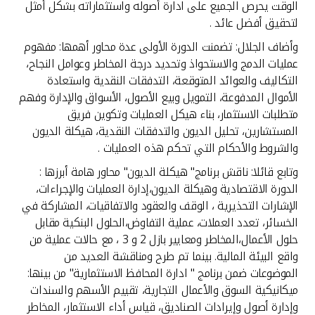
تركيا
الوقت يحرص الجميع على ادارة أصوله واستثماراته بشكل أمثل
لتحقيق أفضل عائد .
مصر
وأضاف الجلال: تضمنت الدورة الأولى عدة محاور أهمها: مفهوم
عمليات الدمج والاستحواذ وتحديد درجة المخاطر وعوامل النجاح،
التكاليف والعوائد المتوقعة، التدفقات النقدية واستعادة
المملكة المتحدة
الأموال المدفوعة، التمويل وبيع الأصول، الأسواق والإدارة وفهم
متطلبات الاستثمار، بناء هيكل العمليات وتكوين فريق
مملكة البحرين
المستشارين، تحليل الديون والتدفقات النقدية، هيكلة الديون
والشروط والأحكام التي تحكم هذه العمليات .
وتابع قائلا: ناقش برنامج" هيكلة الديون" محاور هامة أبرزها :
الدورة الاقتصادية وهيكلة الديون،إدارة العمليات والإجراءات،
الإشارات التحذيرية ، الوقف والعقود والاتفاقيات، المشاركة في
الخسائر، تعدد العملات، عملية التفاوض،الحلول البنكية مقابل
حلول الأعمال،المخاطر ومعايير بازل 2 و 3 ، مع حالات عملية من
واقع البيئة المالية. بينما تم طرح ومناقشة العديد من
الموضوعات ضمن برنامج " ادارة المحافظ الاستثمارية" من بينها:
ميكانيكية السوق والأعمال التجارية، تقييم الأسهم والسندات
وإدارة أصول وإيرادات الصناديق، قياس أداء الاستثمار، المخاطر