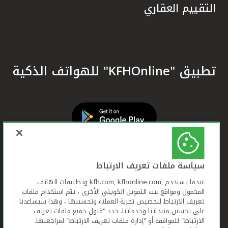
التقييم العقاري
تطبيق "KFHOnline" للهواتف الذكية
سياسة ملفات تعريف الارتباط
عندما تستخدم ,kfh.com, kfhonline.com وتطبيقات الهاتف
المحمول ومواقع بيت التمويل الكويتي الأخرى ، يتم استخدام ملفات
تعريف الارتباط لتخصيص تجربة العملاء وتحسينها ، وهذا سيساعدنا
على تحسين منتجاتنا وخدماتنا. حدد "قبول جميع ملفات تعريف
الارتباط" للموافقة أو "إدارة ملفات تعريف الارتباط" لمراجعتها.