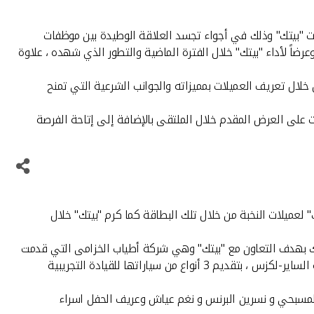
ات "بيتك" وذلك في أجواء تجسد العلاقة الوطيدة بين موظفات
ضاً لأداء "بيتك" خلال الفترة الماضية والتطور الذي شهده ، علاوة
 خلال تعريف العميلات بمميزاته والجوانب الشرعية التي تمنح
 على العرض المقدم خلال الملتقى بالإضافة إلى إتاحة الفرصة
 لعميلات النخبة من خلال تلك البطاقة كما كرم "بيتك" خلال
ك بهدف التعاون مع "بيتك" وهي شركة أطياب الخزامى التي قدمت
هدايا مجانية وعروضاً خاصة للمشاركات في الملتقى ، كما قدمت شركة اوربت فون خط ذهبي مجاني لكل عميلة ، بالإضافة إلى مشاركة شركة الساير-لكزس ، بتقديم 3 أنواع من سياراتها للقيادة التجريبية
 المسبحي و نسرين البرنس و نغم عياش وعريف الحفل اسراء