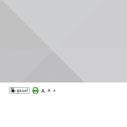
A
A
استمع
A