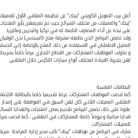
أعلن بيت التمويل الكويتي "بيتك" عن تنظيمه الملتقى الأول للعمي
"بيتك" والعميلات من مختلف الشرائح حيث تم تعريفهن بأبرز المنتجات 
على نبذة عن أداء المصارف التابعة له في تركيا والبحرين وماليزيا.
وقد تضمن البرنامج الذي نظمته مشرفة منتج (السندس) ندى الوقيان تعر
العميل الاطمئنان في الاستفادة من ذلك المنتج بالإضافة إلى الحساب
و تناولت الموظفات المشاركات من القطاع التجاري عرضاً خاصاً بشر
لهن بتجربة القيادة لمختلف أنواع سيارات اللكزس خلال الملتقى.
البطاقات الماسية
كما قدمت الموظفات المشاركات عرضا تقديميا خاصا بالبطاقة الائتمان
الملتقى العميلات اللاتي كان لهن السبق في الموافقة على إصدار ت
علاوة على ذلك تضمن البرنامج تقديم بعض المنتجات والهدايا الن
للعميلات المشاركات.
شارك في البرنامج من موظفات "بيتك" نائب مدير إدارة المرابحة شري