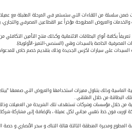
لات ضمن سلسلة من اللقاءات التي ستستمر في المرحلة المقبلة مع عميل
والخدمات والعروض المطروحة مؤخراً عبر القطاعين المصرفي والتجاري، وعر
يفاً بكافة أنواع البطاقات الائتمانية وكذلك منتج التأمين التكافلي من
ات المصرفية الخاصة بالسيدات وهي (السندس-التميز-الأولوية).
يحة السيدات على سيارات لكزس الجديدة وذلك بتقديم خصم خاص للمدعوات
ية الماسية وذلك بتناول مميزات استخدامها والعروض التي صممها "بيتك"
لك البطاقة من خلال الملتقى .
سائية من خلال مؤسسات وشركات تستهدف تلك الشريحة من العميلات وذل
فة المطوع ومديرة المنطقة الثالثة هالة التناك و سحر الأنصاري و حصة