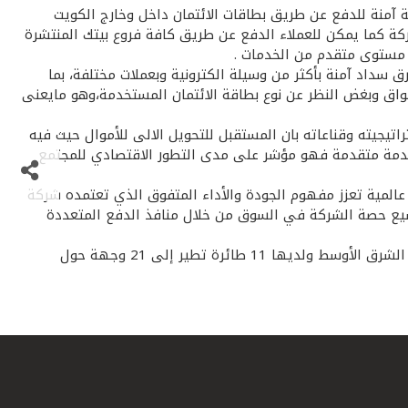
ة آمنة للدفع عن طريق بطاقات الائتمان داخل وخارج الكويت
افة إلى البوابة الالكترونية عن طريق موقع الجزيرة وأجهزة نقاط البيع P.O.S في مكاتب الشركة كما يمكن للعملاء الدفع عن طريق كافة فروع بيتك المنتشرة
 مستوى متقدم من الخدمات .
سداد آمنة بأكثر من وسيلة الكترونية وبعملات مختلفة، بما
واق وبغض النظر عن نوع بطاقة الائتمان المستخدمة،وهو مايعنى
تيجيته وقناعاته بان المستقبل للتحويل الالى للأموال حيث فيه
وخدمة متقدمة فهو مؤشر على مدى التطور الاقتصادي للمجتمع
المية تعزز مفهوم الجودة والأداء المتفوق الذي تعتمده شركة
سيع حصة الشركة في السوق من خلال منافذ الدفع المتعددة
وأضاف: إننا نعتز بهذه الخطوة ونفخر بالتعاون مع بيتك ، لقد تأسست شركة طيران الجزيرة في عام 2004 كأول شركة طيران خاصة في الشرق الأوسط ولديها 11 طائرة تطير إلى 21 وجهة حول