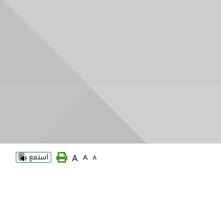
A
A
استمع
A