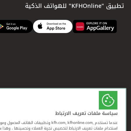
تطبيق "KFHOnline" للهواتف الذكية
سياسة ملفات تعريف الارتباط
عندما تستخدم ,kfh.com, kfhonline.com وتطبيقات ا
استخدام ملفات تعريف الارتباط لتخصيص تجربة العملاء وتحسينها ، وهذا س