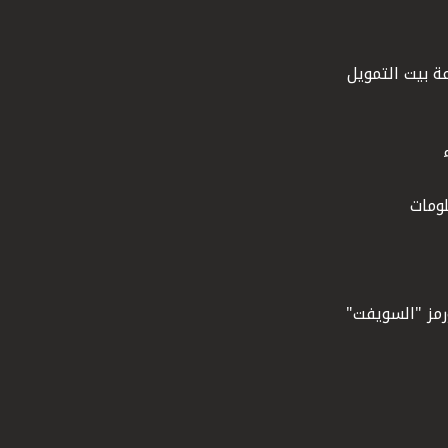
ة بيت التمويل
ومات
ورمز "السويفت"