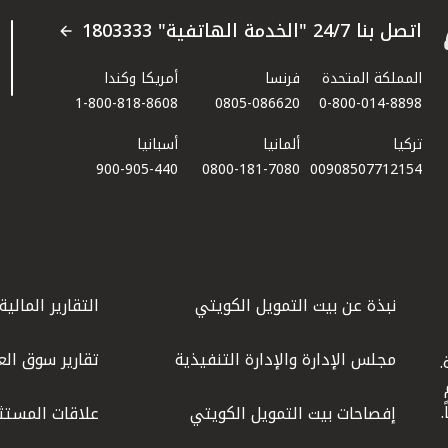
اتصل بنا 24/7 "الخدمة الهاتفية" 1803333
المملكة المتحدة
فرنسا
أمريكا وكندا
1-800-818-8608
0805-086620
0-800-014-8898
تركيا
ألمانيا
أسبانيا
900-905-440
0800-181-7080
00908507712154​
نبذة عن بيت التمويل الكويتي
التقارير المالية
مجلس الإدارة والإدارة التنفيذية
تقارير سوق الع
.
ليوم
إفصاحات بيت التمويل الكويتي
علاقات المستث