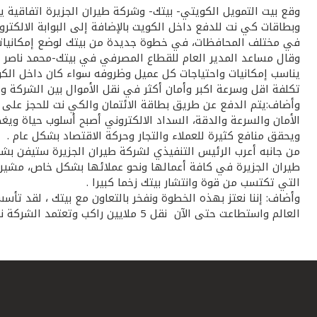
وقع بيت التمويل الكويتي- بيتك- وشركة طيران الجزيرة اتفاقية ي
في مختلف المحافظات، في خطوة جديدة من بيتك لوضع إمكانياته و
وقال مساعد المدير العام للقطاع المصرفي في بيتك-محمد ناصر ال
يناسب إمكانيات واحتياجات كل عميل وظروفه سواء كان داخل الكو
تكلفة اقل وسرعة اكبر وأمان أكثر في نقل الأموال بين الشركة وعم
وأضاف:يتم الدفع عن طريق بطاقة الائتمان والكي نت للحجز على طي
الأمان والسرعة والدقة، السداد الالكتروني أصبح أسلوب حياة 
ويحقق منافع كثيرة للعملاء والتجار وحركة الاقتصاد بشكل عام .
من جانبه أعرب الرئيس التنفيذي لشركة طيران الجزيرة ستيفن بش
طيران الجزيرة في كافة أعمالها ونحو عملائها بشكل خاص، مشير
التي تكتسب من قوة وانتشار بيتك زخما كبيرا .
العالم واستطاعت حتى الآن نقل 5 ملايين راكب وتعتمد الشركة نظام حجز ودفع عبر موقعها على الانترنت jazeeraairways.com .