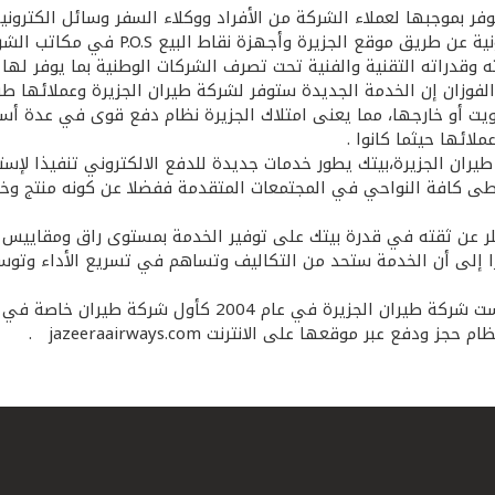
وفر بموجبها لعملاء الشركة من الأفراد ووكلاء السفر وسائل الكتروني
وبطاقات كي نت للدفع داخل الكويت بالإض
قدراته التقنية والفنية تحت تصرف الشركات الوطنية بما يوفر لها
فوزان إن الخدمة الجديدة ستوفر لشركة طيران الجزيرة وعملائها طرق 
يت أو خارجها، مما يعنى امتلاك الجزيرة نظام دفع قوى في عدة أس
لائها حيثما كانوا .
ران الجزيرة،بيتك يطور خدمات جديدة للدفع الالكتروني تنفيذا لإسترا
ويغطى كافة النواحي في المجتمعات المتقدمة ففضلا عن كونه منتج 
لر عن ثقته في قدرة بيتك على توفير الخدمة بمستوى راق ومقاييس ع
ا إلى أن الخدمة ستحد من التكاليف وتساهم في تسريع الأداء وتو