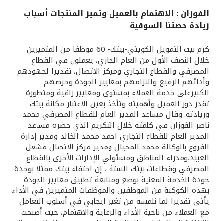
الفوزان : الاهتمام بالعميل وتميز المنتجات أسباب
القنوات المصرفية
زيادة حصتنا السوقية
أدوات وخدمات
كرم بيت التمويل الكويتي-بيتك- 60 موظفا من المتميزين
خلال النصف الأول من العام الجاري، يعملون في القطاع
المصرفي والقطاع التجاري ومركز الاتصال، تقديرا لجهودهم
خدمات ما بعد البيع
وأدائهم الرفيع والتزامهم بمعايير الجودة وحرصهم
الكبيرعلى خدمة العملاء بمستوى ومعايير راقية ومتطورة
تقدر دور العميل وأهميته وتأخذ بعين الاعتبار مكانة بيتك
اتصل بنا
وريادته. وقال مساعد المدير العام للقطاع المصرفي محمد
ناصر الفوزان في كلمته خلال التكريم الذي حضره مساعد
المدير العام للقطاع التجاري احمد محمد الخالد ومدير إدارة
مواقع الفروع وأجهزة الصرف الآلي
الفروع بالوكالة محمد المخيال ومدير مركز الاتصال مشعل
العبيد،ومدراء المناطق ومسئولي الإدارات الأخرى بالقطاع
ألمانيا
المصرفي وقطاعات بيتك الستة ، إن احتفاء بيتك ممثلا بوحدة
جودة الخدمة المعنية بوضع ومتابعة تطبيق معايير الجودة
بهذه الكوكبة من الموظفين والموظفات المتميزين في الأداء
ماليزيا
يأتى تقديرا لما نلمسه من تغير ايجابي في أسلوب التعامل
مع العملاء من ناحية الأداء والرعاية والاهتمام، حيث أصبحت