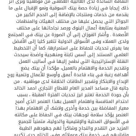
تركيا
الثقافة السائدة لدى الغالبية العظمى من موظفينا ونرى اثر
ذلك إيجابا في زيادة حصة بيتك السوقية ونمو الإقبال على ما
يقدمه من خدمات ومنتجات بالإضافة إلى الحجم الكبير من
مصر
الجوائز التي يحصل عليها من مختلف الهيئات والمنظمات
المعنية بمتابعة أعمال البنوك ورصد نجاحاتها على مختلف
المملكة المتحدة
الأصعدة . وأشار الفوزان إلى أن الصورة عن بيتك في المجتمع
ولدى العملاء وفى الأسواق الدولية تتغير كليا إلى الأفضل
بما يفرض تحديات للحفاظ على استمرارها، كما أن التخطيط
مملكة البحرين
العلمي المستند إلى أسس ثابتة ومنهجية واضحة سيحدث
النقلة الإستراتيجية التي نطمح إليها في أساليب العمل
وتقديم الخدمة والاهتمام بالعميل، مؤكدا أن بيتك يضع
أهدافه رغبة في بناء قاعدة أعمق وأوسع للأعمال وتنمية روح
الإبداع والابتكار وتفجير الطاقات الخلاقة لدى موظفيه . من
جانبه قال مساعد المدير العام للقطاع التجاري احمد الخالد
بأن جودة الخدمة تعتبر ابرز تحديات الفترة المقبلة ، بسبب
احتدام المنافسة واهتمام العميل بهذا العنصر الذي أصبح
معيار المفاضلة بين خدمة وأخرى ولاشك أن الاهتمام بهذا
العنصر يؤكد سلامة توجهات بيتك في الحفاظ على مكانته
في الأسواق المحلية والإقليمية والدولية، متمنياً للجميع
المزيد من التقدم والنجاح وشاكراً لهم جهودهم الطيبة
وتفانيهم في خدمة بيتك وعملائه. وفى الختام جرى تكريم