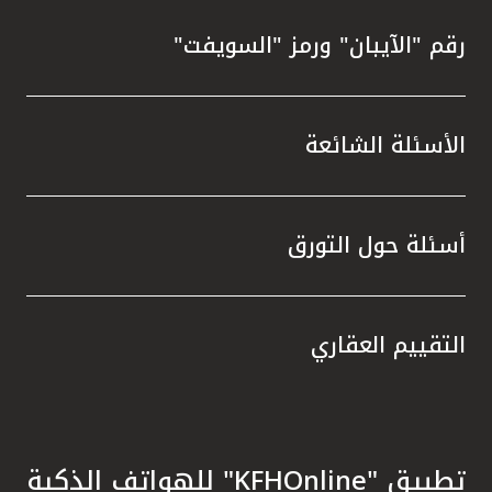
رقم "الآيبان" ورمز "السويفت"
الأسئلة الشائعة
أسئلة حول التورق
التقييم العقاري
تطبيق "KFHOnline" للهواتف الذكية