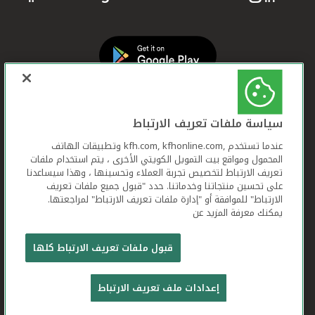
سياسة ملفات تعريف الارتباط
عندما تستخدم ,kfh.com, kfhonline.com وتطبيقات الهاتف
المحمول ومواقع بيت التمويل الكويتي الأخرى ، يتم استخدام ملفات
تعريف الارتباط لتخصيص تجربة العملاء وتحسينها ، وهذا سيساعدنا
على تحسين منتجاتنا وخدماتنا. حدد "قبول جميع ملفات تعريف
الارتباط" للموافقة أو "إدارة ملفات تعريف الارتباط" لمراجعتها.
يمكنك معرفة المزيد عن
بيت التمويل الكويتي جميع الحقوق محفوظة © 2026
قبول ملفات تعريف الارتباط كلها
شروط وأحكام استخدام الموقع الإلكتروني
ملفات
إعدادات ملف تعريف الارتباط
تعريف الارتباط
بيان الخصوصية
تواصل معنا