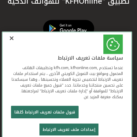
تطبيق "KFHOnline" للهواتف الذكية
سياسة ملفات تعريف الارتباط
عندما تستخدم ,kfh.com, kfhonline.com وتطبيقات الهاتف
المحمول ومواقع بيت التمويل الكويتي الأخرى ، يتم استخدام ملفات
تعريف الارتباط لتخصيص تجربة العملاء وتحسينها ، وهذا سيساعدنا
على تحسين منتجاتنا وخدماتنا. حدد "قبول جميع ملفات تعريف
الارتباط" للموافقة أو "إدارة ملفات تعريف الارتباط" لمراجعتها.
يمكنك معرفة المزيد عن
بيت التمويل الكويتي جميع الحقوق محفوظة © 2026
قبول ملفات تعريف الارتباط كلها
شروط وأحكام استخدام الموقع الإلكتروني
ملفات
إعدادات ملف تعريف الارتباط
تعريف الارتباط
بيان الخصوصية
تواصل معنا