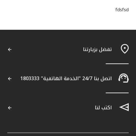
القنوات المصرفية
fdsfsd
أدوات وخدمات
خدمات ما بعد البيع
تفضل بزيارتنا
اتصل بنا
اتصل بنا 24/7 "الخدمة الهاتفية" 1803333
مواقع الفروع وأجهزة الصرف الآلي
ألمانيا
اكتب لنا
ماليزيا