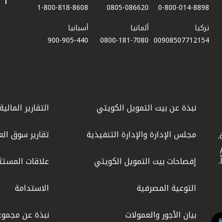
1-800-818-8608
0805-086620
0-800-014-8898
تركيا
ألمانيا
أسبانيا
900-905-440
0800-181-7080
00908507712154​
نبذة عن بيت التمويل الكويتي
التقارير المالية
مجلس الإدارة والإدارة التنفيذية
تقارير سوق الع
.
ليوم
إفصاحات بيت التمويل الكويتي
علاقات المستث
التوعية المصرفية
الاستدامة
بيان الأجور والعمولات
نبذة عن مجموع