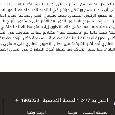
يتك" بدر عبدالمحسن المخيزيم على أهمية الدور الذي يلعبه "بيتك" ف
إلى أن ذلك يسهم وبشكل مباشر في التنمية المتبادلة مع النمو ال
 بحضور الرئيس التنفيذي محمد سليمان العمر ومساعد المدير العام لقط
ثمرت عن إنجاز مشروع بافيليون الذي يعد الأكبر على مستوى الأبراج 
تى الانتهاء منه ، مما عكس ذلك التعاون زيادة متوسط العائد الداخ
إلى 25% . وأضاف المخيزيم أن "بيتك" يبحث حاليا مع "باسيفيك ستار" مشاريع عقارية 
 الصورة الإيجابية للصناعة المصرفية الإسلامية ككل لتؤكد صلاحية ا
واليابان، كما تتميز الشركة بمواكبتها أحدث التطورات في السوق العق
اتصل بنا 24/7 "الخدمة الهاتفية" 1803333
المملكة المتحدة
فرنسا
أمريكا وكندا