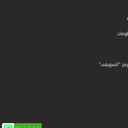
ومات
ورمز "السويفت"