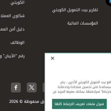
الكويتي
تقارير بيت التمويل الكويتي
شكاوى العملاء
المؤسسات المالية
دليل أمن المعل
الوظائف
رقم "الآيبان" 
لهاتف المحمول ومواقع بيت التمويل الكويتي الأخرى ، يتم
يساعدنا على تحسين منتجاتنا وخدماتنا.
ارتباط" لمراجعتها. يمكنك معرفة المزيد عن
بيت التمويل الكويتي جميع الحقوق محفوظة © 2026
قبول ملفات تعريف الارتباط كلها