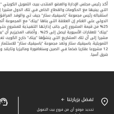
أكد رئيس مجلس الإدارة والعضو المنتدب ببيت التمويل الكويتي "ب
التي يبنيها مع الحكومات والقطاع الخاص في تلك الدول مشيرا 
استقباله رئيس مجموعة "باسيفيك ستار" جيف تي والوفد المرافق له
الدولي علي الغنام إن العلاقة التي بناها "بيتك" مع المجموعة أ
25% من قيمة المشروع إلى جانب إدارتها التنفيذية للمشروع ح
"بيتك" للعقارات الآسيوية ليصل 
مشيرا إلى أن تلك المشاريع التي ينشؤها "بيتك" خارج الكويت تعكس
12 مشروعا عقاريا ضخما في الصين وسنغافورة وماليزيا وتايلند 
شرق آسيا.
تفضل بزيارتنا
تحديد موقع أي من فروع بيت التمويل