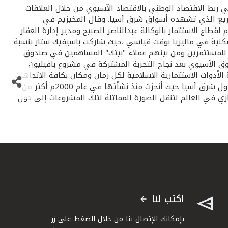
ي ربط الاقتصاد الوطني بالاقتصاد الآسيوي من خلال العلاقات
سريع الذي تشهده أسواق شرق آسيا. وقال المخيزيم في
اع الاستثمار بالوكالة عبدالناصر الصبيح ومدير إدارة العقار
السكنية في ماليزيا بوقت قياسي ،حيث شاركت باسيفيك ستار بنسبة
لي للمستثمرين ومن بينهم عملاء "بيتك" المساهمين في صندوق
مطروحة في السوق الآسيوي بعد نجاح التجربة المشتركة في مشروع بافيليون
لأدوات الاستثمارية الاسلامية لكل زمان ومكان بكافة الاتجاهات
التمويلية. باسيفيك ستار وتعد مجموعة "باسيفيك ستار" للاستثمار العقاري أحد أكبر الشركات في مجال التطوير العقاري على مستوى دول شرق آسيا حيث أنجزت منذ نشأتها في عام 2000م أكثر من
اري في العالم لتنقل الصورة المماثلة لتلك المشروعات إلى دول
اكتب لنا
بإمكانك الإتصال بنا من خلال الضغط على زر