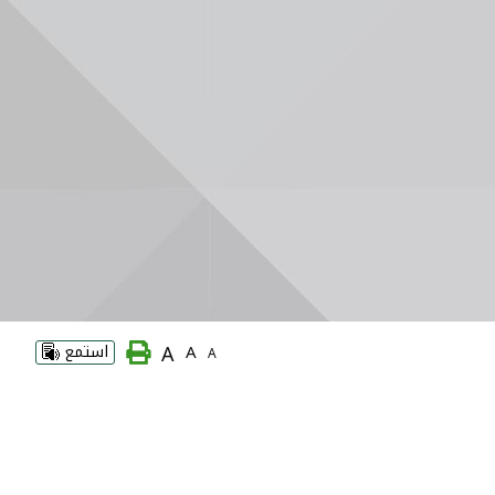
A
A
استمع
A