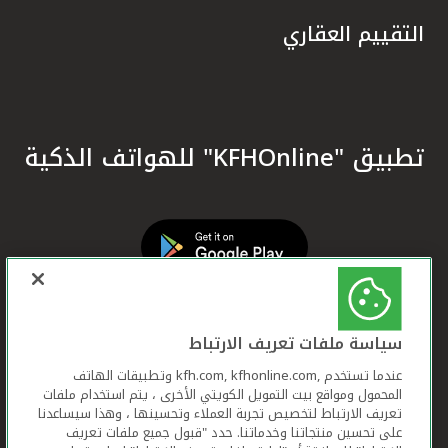
التقييم العقاري
تطبيق "KFHOnline" للهواتف الذكية
سياسة ملفات تعريف الارتباط
عندما تستخدم ,kfh.com, kfhonline.com وتطبيقات الهاتف
المحمول ومواقع بيت التمويل الكويتي الأخرى ، يتم استخدام ملفات
تعريف الارتباط لتخصيص تجربة العملاء وتحسينها ، وهذا سيساعدنا
على تحسين منتجاتنا وخدماتنا. حدد "قبول جميع ملفات تعريف