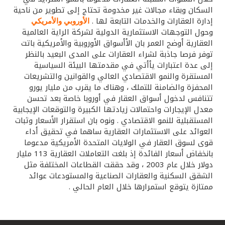
السكان وبقاء مجالات غير مخدومة تحتاج إلى تطوير من ناحية
إدارة العقارات والخدمات التابعة لها .
الأوروبي والأمريكي
وحول التوجهات الاستثمارية الدولية لشركة الراية العالمية
العقارية أوضح العمر بان الأأسواق الأوروبية والأمريكية باتت
توفر فرصا جاذبة لشراء العقارات على المدى البعيد بالنظر
إلى عدة اعتبارات يأأتي في مقدمتها البيئة السياسية
المستقرة والنمو الاقتصادي العالي والقوانين والتشريعات
المحفزة والضامنة للتملك ، وهناك ما يقرب من مليار يورو
تتنافس لدخول أسواق العقار في أوروبا خاصة بعد تحسن
معدل الإيجارات واحتمالات زيادتها الكبيرة والتوقعات الإيجابية
المستقبلية للنمو الاقتصادي . ونوه بان استقرار الأسعار وثبات
العوائد على الاستثمارات العقارية ساهما في تحقيق أداء
قوى لسوق العقار في الولايات المتحدة الأمريكية مدعوما
بانخفاض أسعار الفائدة إذ بلغت التعاملات العقارية 113 مليار
دولار خلال عام 2003 ، وقد حققت القطاعات المختلفة مثل
الشقق السكنية والعقارات الصناعية والمستودعات عوائد
ممتازة يتوقع استمرارها خلال العام الحالي .