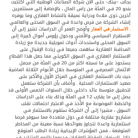
تركيا
بجانب –بيتك- حتى الآن شركة الصناعات الوطنية التي اكتتبت
بنحو 20 في المئة من راس المال ، بالإضافة إلى مستثمرين
آخرين ذوى ملاءة ودراية عميقة بالنشاط العقاري وما يوفره
مصر
إنشاء الشركة من فرص واعدة في السوق المحلى والعالمي
.
وأوضح العمر أن الدراسات تشير إلى أن
الاستثمار في العقار
المملكة المتحدة
الاستقرار السياسي والأمني ودخول رؤوس أموال كبيرة إلى
السوق المحلى واستحداث أدوات تمويلية جديدة مع زيادة
المحافظ العقارية ساهمت جميعا في زيادة الإقبال على
مملكة البحرين
الاستثمار العقاري في السوق الكويتي مما جعل هذا القطاع
يستحوذ على ما نسبته اكثر من 20 في المئة من مجمل
الائتمان المصرفي في المتوسط خلال الأعوام الثلاثة الماضية
حيث بات الاستثمار العقاري في المركز الأول والأكبر على
صعيد الاستثمارات المحلية . وأضاف بأن الشركة ستعمل
لتحقيق متوسط عائد داخلي خلال السنوات الخمس الأولى قد
يصل إلى ما يقارب 12 في المئة وذلك بناء على الدراسات
والخطط الموضوعة مع الأخذ في الاعتبار احتمالات تقلب
السوق ، مشيرا إلى أن الشركة ستقوم بالاستثمار في
مشاريع عقارية مختلفة في دول متعددة مما سيوفر فرصا
استثمارية واعدة تتجاوز بعوائدها نسبة معينة من المخاطر
المتوقعة ، فمن المؤشرات الإيجابية زيادة الطلب المتوقع
خلال السنوات المقبلة العقارات مدعوما بالنمو المتزايد في