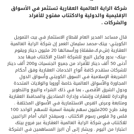
شركة الراية العالمية العقارية تستثمر في الأسواق
القنوات المصرفية
الإقليمية والدولية والاكتتاب مفتوح للأفراد
والشركات .
أدوات وخدمات
قال مساعد المدير العام لقطاع الاستثمار في بيت التمويل
خدمات ما بعد البيع
الكويتي- بيتك-محمد سليمان العمر إن شركة الراية العالمية
العقارية (ش.م.ك.مقفلة) ورأسمالها 20 مليون دينار ويقوم
-بيتك- بدور وكيل البيع للشركة المتاح الاكتتاب فيها بحد
أدنى 50 ألف دينار للأفراد من جميع الجنسيات و200 ألف دينار
اتصل بنا
للشركات ستقدم كافة أنواع الخدمات العقارية وفق أحكام
الشريعة الإسلامية في السوق الكويتي وأسواق الدول
المجاورة والأسواق العالمية خاصة أوروبا والولايات المتحدة
مواقع الفروع وأجهزة الصرف الآلي
ودول الشرق الأقصى ، بما في ذلك الشراء والبيع والتطوير
والإدارة للعقارات وإنشاء وإدارة الصناديق والمحافظ العقارية
ألمانيا
ومتابعة وعرض الفرص الاستثمارية في الأسواق المختلفة .
وقد طرح 200مليون سهم بقيمة اسمية للسهم الواحد 100
فلس و3 فلوس رسوم الاكتتاب ، وسيفتح الباب أمام الراغبين
ماليزيا
للاكتتاب في شركة الراية العالمية العقارية عبر فروع بيتك
اعتبارا من اليوم . ويشار إلى أن اابرز المساهمين في الشركة