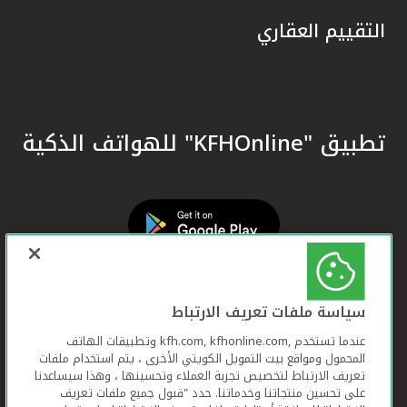
التقييم العقاري
تطبيق "KFHOnline" للهواتف الذكية
سياسة ملفات تعريف الارتباط
عندما تستخدم ,kfh.com, kfhonline.com وتطبيقات الهاتف
المحمول ومواقع بيت التمويل الكويتي الأخرى ، يتم استخدام ملفات
تعريف الارتباط لتخصيص تجربة العملاء وتحسينها ، وهذا سيساعدنا
على تحسين منتجاتنا وخدماتنا. حدد "قبول جميع ملفات تعريف