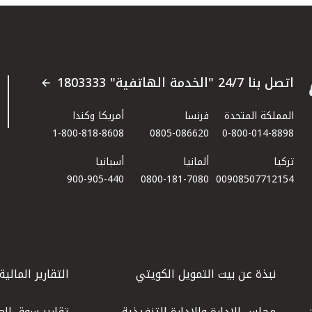
اتصل بنا 24/7 "الخدمة الهاتفية" 1803333
المملكة المتحدة
فرنسا
أمريكا وكندا
1-800-818-8608
0805-086620
0-800-014-8898
تركيا
ألمانيا
أسبانيا
900-905-440
0800-181-7080
00908507712154​
نبذة عن بيت التمويل الكويتي
التقارير المالية
مجلس الإدارة والإدارة التنفيذية
تقارير سوق الع