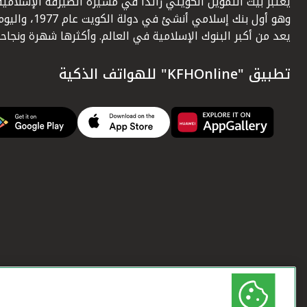
يعتبر بيت التمويل الكويتي رائداً في مسيرة الصيرفة الإسلامية
وهو أول بنك إسلامي أنشئ في دولة الكويت عام 1977، وا
يعد من أكبر البنوك الإسلامية في العالم. وأكثرها شهرة ونجاحاً.
تطبيق "KFHOnline" للهواتف الذكية