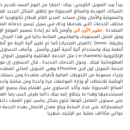
يبدأ بيت التمويل الكويتي- بيتك- اعتبارا من اليوم السبت تقديم
والشمولية والأمان. وقال مساعد المدير العام لقطاع تكنولوجيا 
مختلف الخدمات التي يقدمها وذلك في سبيل تيسير خدماته المتنو
المتعددة .
تطوير الأون لاين
وفق افضل المستويات والمقاييس المتاحة حاليا في هذا المجال ، 
أنظمة بيتك واستخدام آلية أمنية أقوى وأشمل . وأضاف الحساوى 
الإلكترونية (e-channels ) مثل الخدمة الهاتفي
لخدمة التمويل اون لاين kfhonline و
بإجراء مجموعة من التحويلات المالية لأطراف متعددة ومن حسابا
الوطنية للاتصالات أو وزارة المواصلات مرة واحدة ومن شاشة وا
المبالغ المحجوزة عليه. وأكد الحساوي على اهتمام بيتك بجميع الو
لمستخدميها وهذا ما يتطلع إليه بيتك دائما بغرض كسب رضا العمل
حوالي مئةالف عملية عبر الإنترنت شهريا .