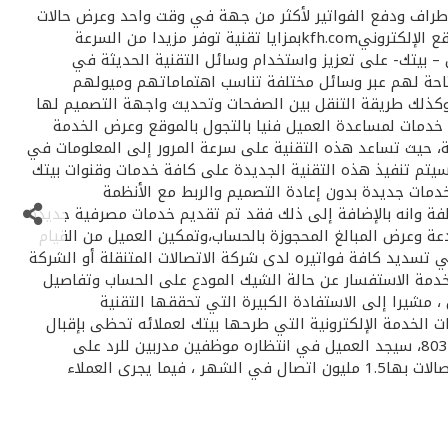
الأطراف ودفع الفواتير لأكثر من جهة في وقت واحد وعرض حالات
الشيكات المودعة والمبالغ المحجوزة مع إطلاق الشكل الجديد للموقع ويتضمن تحديث وإعادة تصميم خدمة الأون لاين المصرفية والموقع الإلكترونيkfh.comبمزايا تقنية توفر مزيدا من السرعة
 – بيتك- على تعزيز واستخدام وسائل التقنية الحديثة في
تاحة لهم عبر وسائل مختلفة تناسب اهتماماتهم وميولهم
أنه تم إعادة تصميم الموقع الإلكتروني لـبيتك بالكامل من حيث الأنظمة الوسيطة ( Middle ware ) وكذلك طريقة التنقل بين الصفحات وتحديث واجهة التصميم لها
 خدمات لمساعدة العميل فنيا بالتجول بالموقع وعرض الخدمة
رك) كما تم تغيير آلية الربط مع أنظمة بيتك باستخدام تقنية الربط web logic)) من شركة BEA)) الأمريكية، حيث تساعد هذه التقنية على سرعة المرور إلى المعلومات في
يتم تنفيذ هذه التقنية الجديدة على كافة خدمات وقنوات بيتك
 تقديم خدمات جديدة بدون إعادة التصميم والربط مع الأنظمة
 بيتك يتيح لمستخدميه نحو 130 خدمة في مجالات عمل بيتك المختلفة وانه بالإضافة إلى ذلك فقد تم تقديم خدمات مصرفية جديدة
الشيكات المودعة وعرض المبالغ المحجوزة بالحساب،وتمكين العميل من القيام
تسديد كافة فواتيره لدى شركة الاتصالات المتنقلة أو الشركة
 خدمة الاستفسار عن حالة الشيك المودع على الحساب وتفاصيل
، مشيرا إلى الاستفادة الكبيرة التي تحققها التقنية
 الخدمة الإلكترونية التي طرحها بيتك لعملائه تحظى بإقبال
على مستوى التعامل كونها تتنوع بشكل يناسب تنوع العملاء ذاتهم ، فخدمة " الو بيتك" والتى يتم الاتصال بها مباشرة عبر الرقم 803333، سيجد العميل في انتظاره موظفين مدربين للرد على
استفساراته على مدار الساعة ويلغ معدل الاتصال بهذه الخدمة نحو 66 ألف اتصال شهريا ، أما الخدمة الهاتفية الآلية فيبلغ عدد الاتصالات بها1.5 مليون اتصال في الشهر ، فيما يجرى العملاء