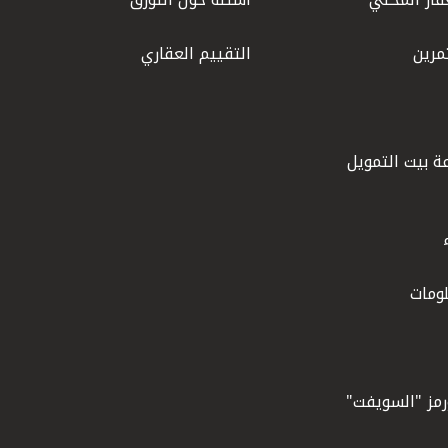
مرين
التقييم العقاري
ة بيت التمويل
ومات
ورمز "السويفت"