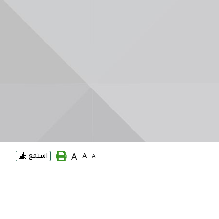
A
A
استمع
A