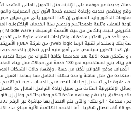
 خدمات جديدة عبر موقعه على الإنترنت مثل التحويل المالي المتعدد 
المعلومات الدكتور وليد الحساوي إن هذا التطوير يأتي في سياق حرص
عة للعملاء وتلبية طموحاتهم وتدعيم سلة الخدمات الإلكترونية الم
وأوضح ب
مع الأخذ في الاعتبار ملاحظات واقتراحات العملاء، علاوة على تقديم
بطريقة -Demo -(العرض المتح
بان هذا التطوير سينسحب على أمور فنية أخرى تتعلق بالخدمة حيث س
ة والتمويل الجوال ، و ستمكن هذه الآلية بعد تقديمها بكافة القنوات من سرعة
المعلوماتية لبيتك . وحول الخدمات الجديدة ، قال الحساوى إن موقع
هي التحويل المالي المتعدد الأطراف ودفع الفواتير لأكثر من جهة ، وإظهار حالات 
ت متعددة من خلال شاشة واحدة سهلة التعامل مما يساعد العميل في 
حدة ، علاوة على تسهيل إجراءات البحث فيي الحساب ، حيث تم تقديم
سائل الإلكترونية المتاحة في سبيل زيادة التواصل الفعال مع العميل 
اء وتحقيق رغباتهم ومتابعة ملاحظاتهم ومقترحاتهم. وقال إن قنوات