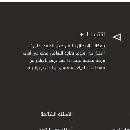
اكتب لنا
بإمكانك الإتصال بنا من خلال الضغط على زر
"اتصل بنا". سوف نعاود التواصل معك في أقرب
فرصة ممكنة فيما إذا كنت ترغب بالإبلاغ عن
مشكلة، أو لديك استفسار، أو التقدم بإقتراح
الأسئلة الشائعة
قار المحلي
أسئلة حول التورق