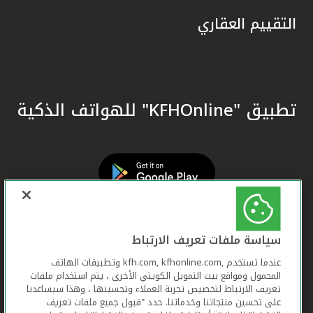
التقييم العقاري
تطبيق "KFHOnline" للهواتف الذكية
سياسة ملفات تعريف الارتباط
عندما تستخدم ,kfh.com, kfhonline.com وتطبيقات الهاتف
المحمول ومواقع بيت التمويل الكويتي الأخرى ، يتم استخدام ملفات
تعريف الارتباط لتخصيص تجربة العملاء وتحسينها ، وهذا سيساعدنا
على تحسين منتجاتنا وخدماتنا. حدد "قبول جميع ملفات تعريف