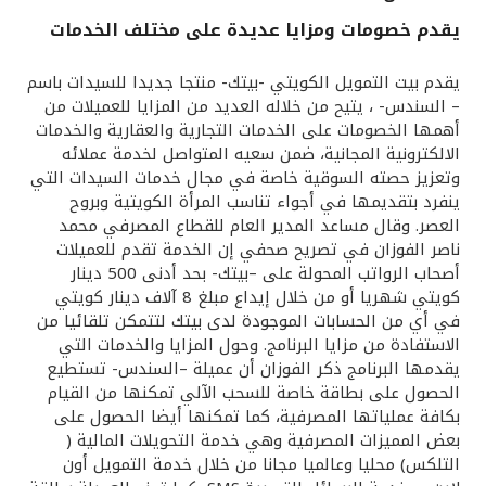
يقدم خصومات ومزايا عديدة على مختلف الخدمات
القنوات المصرفية
يقدم بيت التمويل الكويتي -بيتك- منتجا جديدا للسيدات باسم
أدوات وخدمات
– السندس- ، يتيح من خلاله العديد من المزايا للعميلات من
أهمها الخصومات على الخدمات التجارية والعقارية والخدمات
الالكترونية المجانية، ضمن سعيه المتواصل لخدمة عملائه
خدمات ما بعد البيع
وتعزيز حصته السوقية خاصة في مجال خدمات السيدات التي
ينفرد بتقديمها في أجواء تناسب المرأة الكويتية وبروح
العصر. وقال مساعد المدير العام للقطاع المصرفي محمد
ناصر الفوزان في تصريح صحفي إن الخدمة تقدم للعميلات
اتصل بنا
أصحاب الرواتب المحولة على –بيتك- بحد أدنى 500 دينار
كويتي شهريا أو من خلال إيداع مبلغ 8 آلاف دينار كويتي
مواقع الفروع وأجهزة الصرف الآلي
في أي من الحسابات الموجودة لدى بيتك لتتمكن تلقائيا من
الاستفادة من مزايا البرنامج. وحول المزايا والخدمات التي
ألمانيا
يقدمها البرنامج ذكر الفوزان أن عميلة –السندس- تستطيع
الحصول على بطاقة خاصة للسحب الآلي تمكنها من القيام
بكافة عملياتها المصرفية، كما تمكنها أيضا الحصول على
ماليزيا
بعض المميزات المصرفية وهي خدمة التحويلات المالية (
التلكس) محليا وعالميا مجانا من خلال خدمة التمويل أون