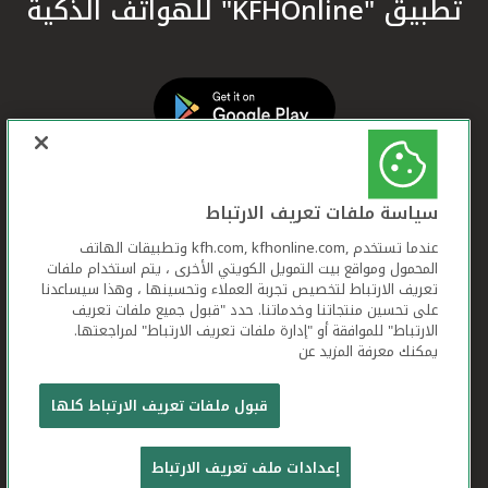
تطبيق "KFHOnline" للهواتف الذكية
سياسة ملفات تعريف الارتباط
عندما تستخدم ,kfh.com, kfhonline.com وتطبيقات الهاتف
المحمول ومواقع بيت التمويل الكويتي الأخرى ، يتم استخدام ملفات
تعريف الارتباط لتخصيص تجربة العملاء وتحسينها ، وهذا سيساعدنا
على تحسين منتجاتنا وخدماتنا. حدد "قبول جميع ملفات تعريف
الارتباط" للموافقة أو "إدارة ملفات تعريف الارتباط" لمراجعتها.
يمكنك معرفة المزيد عن
بيت التمويل الكويتي جميع الحقوق محفوظة © 2026
قبول ملفات تعريف الارتباط كلها
شروط وأحكام استخدام الموقع الإلكتروني
ملفات
إعدادات ملف تعريف الارتباط
تعريف الارتباط
بيان الخصوصية
تواصل معنا