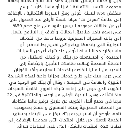
تركيا
لاين، و خدمة الرسائل القصيرة SMS، كما تمنح للعميلة بطاقة
مجموعة التيسير الائتمانية " فيزا أو ماستر كارد " برسم
منخفض 50% للسنة الأولى وفق الشروط الائتمانية ، بالإضافة
مصر
إلى بطاقة "تمويل نت" مجانا للسنة الأولى عند الحصول على
أي من بطاقات مجموعة التيسير،علاوة على منح خصم 50%
على رسوم تاجير صناديق الامانات. وأضاف إن البرنامج يشمل
المملكة المتحدة
إلى جانب المميزات المصرفية عروضا خاصة من الخدمات
التجارية التي يقدمها بيتك وهي تقديم بطاقة فيزا أو
مملكة البحرين
ماستركارد مجانا للسنة الأولى عند شراء أي من السيارات
الجديدة أو المستعملة من بيتك ، و كذلك الاستثناء من
الدفعة المقدمة (بخلاف معاملات التأجير)، بالإضافة إلى
العديد من المزايا الخاصة بالخدمات العقارية. وأكد الفوزان
على حرص بيتك على طرح خدمات ومزايا خاصة لهذه الشريحة
الكبيرة والهامة في المجتمع ، وقال أن بيتك هو الوحيد في
الكويت الذي حرص على إقامة شبكة الفروع الخاصة بالسيدات
منذ نشأته ، وهي البادرة الأولى من نوعها والمنتشرة في 22
فرعا في جميع أنحاء الكويت عن طريق توفير عالما متكاملا
من الخدمات المصرفية رفيعة المستوى و تتمتع بخصوصية
تامة. وأوضح أن استراتيجية بيتك تركز على الارتقاء بمستوى
الخدمة للعملاء من خلال المنتجات التي يقدمها بالإضافة إلى
تطوير هذه المنتجات بالشكل الذي يلبي احتياجات شرائح