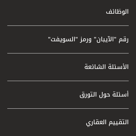
الوظائف
رقم "الآيبان" ورمز "السويفت"
الأسئلة الشائعة
أسئلة حول التورق
التقييم العقاري