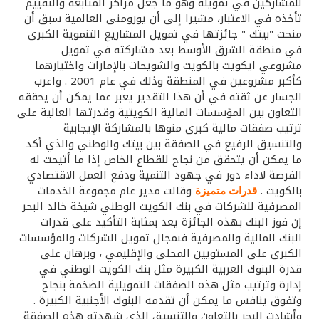
تركيا
للمشاركين في تمويله وهو ما جعل مراكز المتابعة والتقييم
تأخذه في الاعتبار، مشيرا إلى أن يورومنى العالمية سبق أن
منحت "بيتك " جائزتها في تمويل المشاريع التنموية الكبرى
مصر
في منطقة الشرق الأوسط بعد مشاركته في تمويل
مشروعي ايكويت بالكويت والشويحات بالإمارات واختيارهما
المملكة المتحدة
كأكبر مشروعين في المنطقة وذلك في عام 2001 . واعرب
الجسار عن ثقته في أن هذا التقدير يعبر عما يمكن أن يحققه
التعاون بين المؤسسات المالية الكويتية وقدرتها العالية على
مملكة البحرين
ترتيب صفقات مالية كبرى منوها بالمشاركة الإيجابية
والتنسيق الرفيع في الصفقة بين بيتك والوطني والذي أكد
ما يمكن أن يتحقق من نجاح للقطاع الخاص إذا ما أتيحت له
الفرصة لاداء دور في جهود التنمية ودفع العمل الاقتصادي
بالكويت .
وقالت مدير عام مجموعة الخدمات
قدرات متميزة
المصرفية للشركات في بنك الكويت الوطني شيخة خالد البحر
إن فوز البنك بهذه الجائزة يعد بمثابة التأكيد على قدرات
البنك المالية والمصرفية فىمجال تمويل الشركات والمؤسسات
الكبرى على المستويين المحلى والإقليمي ، وبرهان على
قدرة البنوك العربية الكبيرة مثل بنك الكويت الوطني في
إدارة وترتيب مثل هذه الصفقات التمويلية الضخمة بنجاح
وتفوق ينافس ما يمكن أن تقدمه البنوك الأجنبية الكبيرة .
وأشادت البحر بالتعاون والتنسيق الذي شهدته هذه الصفقة