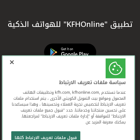
تطبيق "KFHOnline" للهواتف الذكية
سياسة ملفات تعريف الارتباط
عندما تستخدم ,kfh.com, kfhonline.com وتطبيقات الهاتف
المحمول ومواقع بيت التمويل الكويتي الأخرى ، يتم استخدام ملفات
تعريف الارتباط لتخصيص تجربة العملاء وتحسينها ، وهذا سيساعدنا
على تحسين منتجاتنا وخدماتنا. حدد "قبول جميع ملفات تعريف
الارتباط" للموافقة أو "إدارة ملفات تعريف الارتباط" لمراجعتها.
يمكنك معرفة المزيد عن
بيت التمويل الكويتي جميع الحقوق محفوظة © 2026
قبول ملفات تعريف الارتباط كلها