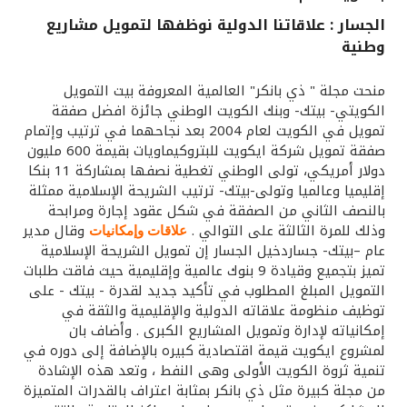
الجسار : علاقاتنا الدولية نوظفها لتمويل مشاريع
القنوات المصرفية
وطنية
أدوات وخدمات
منحت مجلة " ذي بانكر" العالمية المعروفة بيت التمويل
الكويتي- بيتك- وبنك الكويت الوطني جائزة افضل صفقة
تمويل في الكويت لعام 2004 بعد نجاحهما في ترتيب وإتمام
خدمات ما بعد البيع
صفقة تمويل شركة ايكويت للبتروكيماويات بقيمة 600 مليون
دولار أمريكي، تولى الوطني تغطية نصفها بمشاركة 11 بنكا
إقليميا وعالميا وتولى-بيتك- ترتيب الشريحة الإسلامية ممثلة
اتصل بنا
بالنصف الثاني من الصفقة في شكل عقود إجارة ومرابحة
وذلك للمرة الثالثة على التوالي .
وقال مدير
علاقات وإمكانيات
عام –بيتك- جساردخيل الجسار إن تمويل الشريحة الإسلامية
مواقع الفروع وأجهزة الصرف الآلي
تميز بتجميع وقيادة 9 بنوك عالمية وإقليمية حيث فاقت طلبات
التمويل المبلغ المطلوب في تأكيد جديد لقدرة - بيتك - على
ألمانيا
توظيف منظومة علاقاته الدولية والإقليمية والثقة في
إمكانياته لإدارة وتمويل المشاريع الكبرى . وأضاف بان
لمشروع ايكويت قيمة اقتصادية كبيره بالإضافة إلى دوره في
ماليزيا
تنمية ثروة الكويت الأولى وهى النفط ، وتعد هذه الإشادة
من مجلة كبيرة مثل ذي بانكر بمثابة اعتراف بالقدرات المتميزة