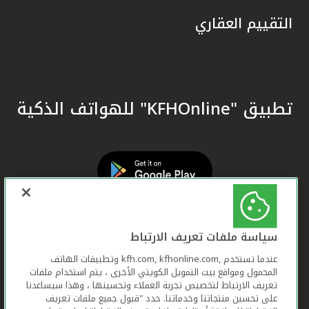
التقييم العقاري
تطبيق "KFHOnline" للهواتف الذكية
سياسة ملفات تعريف الارتباط
عندما تستخدم ,kfh.com, kfhonline.com وتطبيقات الهاتف
المحمول ومواقع بيت التمويل الكويتي الأخرى ، يتم استخدام ملفات
تعريف الارتباط لتخصيص تجربة العملاء وتحسينها ، وهذا سيساعدنا
على تحسين منتجاتنا وخدماتنا. حدد "قبول جميع ملفات تعريف