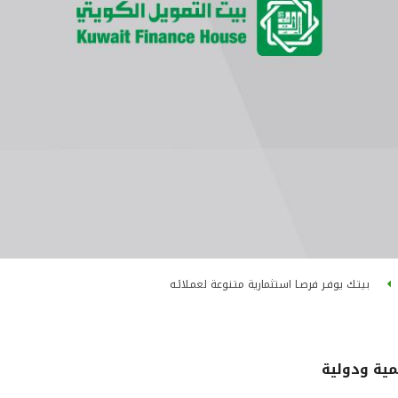
بيتـك يوفـر فرصـا استثمارية متـنوعة لعمـلائـه