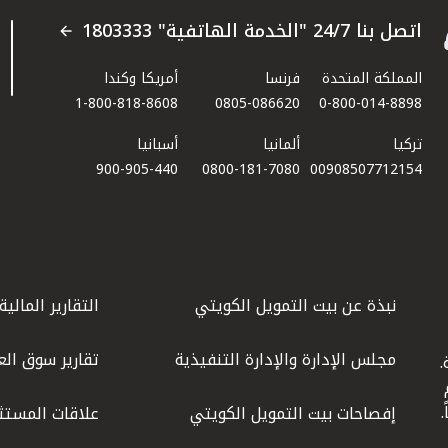
اتصل بنا 24/7 "الخدمة الهاتفية" 1803333
المملكة المتحدة
فرنسا
أمريكا وكندا
1-800-818-8608
0805-086620
0-800-014-8898
تركيا
ألمانيا
أسبانيا
900-905-440
0800-181-7080
00908507712154​
نبذة عن بيت التمويل الكويتي
التقارير المالية
مجلس الإدارة والإدارة التنفيذية
تقارير سوق الع
.
ليوم
إفصاحات بيت التمويل الكويتي
علاقات المستث