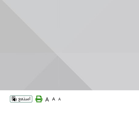
A
A
استمع
A