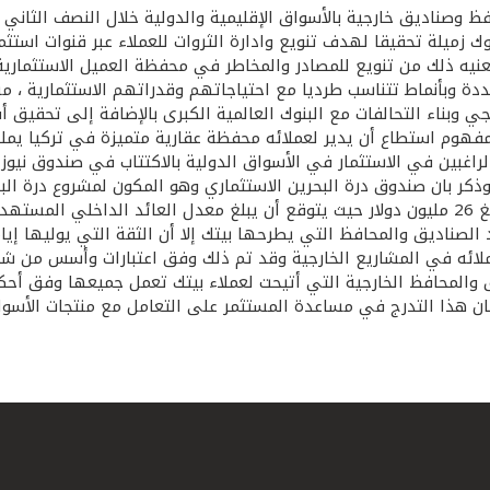
 زميلة تحقيقا لهدف تنويع وادارة الثروات للعملاء عبر قنوات استثما
يه ذلك من تنويع للمصادر والمخاطر في محفظة العميل الاستثماري
دة وبأنماط تتناسب طرديا مع احتياجاتهم وقدراتهم الاستثمارية ، م
ي وبناء التحالفات مع البنوك العالمية الكبرى بالإضافة إلى تحقيق 
لمفهوم استطاع أن يدير لعملائه محفظة عقارية متميزة في تركيا يملك
وذكر بان صندوق درة البحرين الاستثماري وهو المكون لمشروع درة ال
رغم تنوع وتعدد الصناديق والمحافظ التي يطرحها بيتك إلا أن الثقة التي يول
لعملائه في المشاريع الخارجية وقد تم ذلك وفق اعتبارات وأسس من ش
يق والمحافظ الخارجية التي أتيحت لعملاء بيتك تعمل جميعها وفق أ
ان هذا التدرج في مساعدة المستثمر على التعامل مع منتجات الأسوا