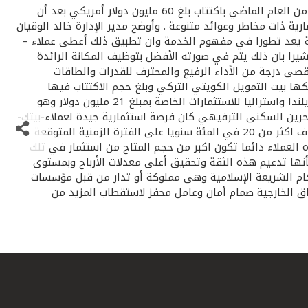
رتب بيت التمويل الكويتي- بيتك- استثمارات لعملائه في ثلاث محافظ وصناديق خارجية بالأسواق الإقليمية والدولية خلال النصف الثاني من العام الماضي باكتتاب بلغ 60 مليون دولار أمريكي بعد أن
رية ذات مخاطر وعوائد متنوعة . وأوضح مدير الإدارة خالد الوقيان
ة يعد تطورا في مفهوم الخدمة وان تطبيق ذلك أعطى عملاء –
شيرا بان ذلك يتم في صورته الأفضل بتوظيف المكانة الرائدة
أقصى درجة من الأداء الرفيع والمحترف للقدرات والطاقات
ها بيت التمويل الكويتي التركي وبلغ حجم الاكتتاب فيها
لعملاء بيتك 14 مليون دولار كما أتيحت الفرصة أيضا أمام العملاء الراغبين في الاستثمار في الأسواق الدولية بالاكتتاب في صندوق نيوزيلندا واستراليا للاستثمارات الخاصة بمبلغ 21 مليون دولار وهو
بحرين السكنى الترفيهي كان فرصة استثمارية جيدة لعملاء-بيتك-
الذين ساهموا به من خلال محفظة بيتك وفى ثلاثة أيام فقط بمبلغ 26 مليون دولار حيث يتوقع أن يبلغ معدل العائد الداخلي المستهدف اكثر من 20 في المئة سنويا على الفترة الزمنية المتوقعة
يها إياه العملاء دائما تكون اكبر من حجم المتاح من استثمار في تلك
أنها تدعيم هذه الثقة وتحقيق أعلى معدلات الأرباح وبمستوى
حكام الشريعة الإسلامية وهى مملوكة أو تدار من قبل مؤسسات
ق الخارجية صمام أمان وعامل محفز لاستقطاب المزيد من