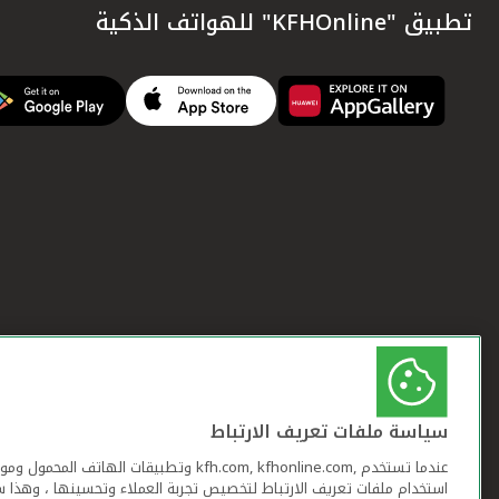
تطبيق "KFHOnline" للهواتف الذكية
سياسة ملفات تعريف الارتباط
عندما تستخدم ,kfh.com, kfhonline.com وتطبيقات ا
استخدام ملفات تعريف الارتباط لتخصيص تجربة العملاء وتحسينها ، وهذا س