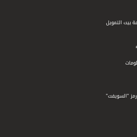
ة بيت التمويل
ومات
ورمز "السويفت"