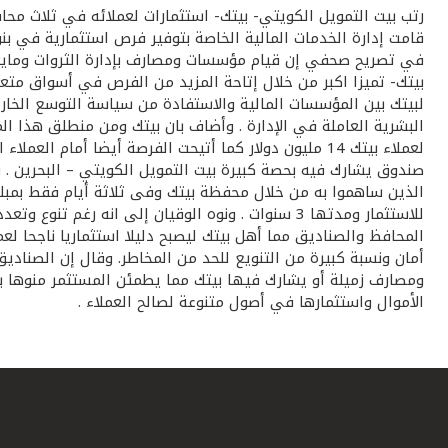
قامت إدارة الخدمات المالية الخاصة بتوفير فرص استثمارية في بنوك
في تصريح صحفي إن قيام مؤسسات ومصارف بإدارة الثروات ومايعن
بيتك- تميزا اكبر من خلال إتاحة المزيد من الفرص في أسواق متعد
لبيتك بين المؤسسات المالية والاستفادة من سياسة التوسع الخارج
البشرية العاملة في الإدارة . وأضاف بان بيتك ومن منطلق هذا ا
صندوق يشارك فيه بحصة كبيرة بيت التمويل الكويتي – البحرين . 
للاستثمار ومدتها 3 سنوات . ونوه الوقيان إلى انه 
المحافظ والصناديق مما أهل بيتك ليصبح دليلا استثماريا ناجحا 
أمان ونسبة كبيرة من التنويع للحد من المخاطر. وقال إن الصناد
ومصارف زميلة أو يشارك فيها بيتك مما يطمئن المستثمر منوها ب
الأموال واستثمارها في أصول متنوعة لصالح العملاء .