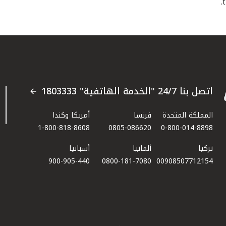
اتصل بنا 24/7 "الخدمة الهاتفية" 1803333
المملكة المتحدة
فرنسا
أمريكا وكندا
1-800-818-8608
0805-086620
0-800-014-8898
تركيا
ألمانيا
أسبانيا
900-905-440
0800-181-7080
00908507712154​