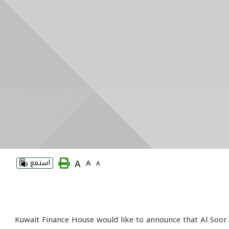
A
A
استمع
A
Kuwait Finance House would like to announce that Al Soor 