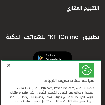
التقييم العقاري
تطبيق "KFHOnline" للهواتف الذكية
سياسة ملفات تعريف الارتباط
عندما تستخدم ,kfh.com, kfhonline.com وتطبيقات الهاتف
المحمول ومواقع بيت التمويل الكويتي الأخرى ، يتم استخدام ملفات
تعريف الارتباط لتخصيص تجربة العملاء وتحسينها ، وهذا سيساعدنا
على تحسين منتجاتنا وخدماتنا. حدد "قبول جميع ملفات تعريف