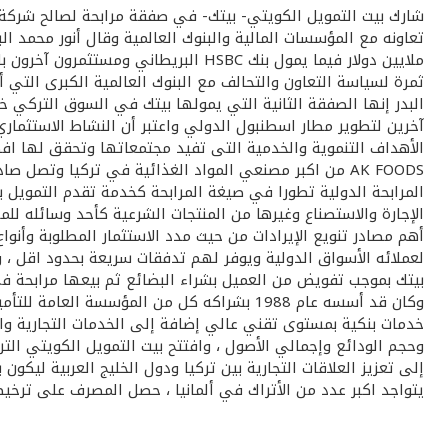
ملايين دولار فيما يمول بنك HSBC ال
ثمرة لسياسة التعاون والتحالف مع البنوك العالمية الكبرى التي
آخرين لتطوير مطار اسطنبول الدولي واعتبر أن النشاط الاستثما
الأهداف التنموية والخدمية التى تفيد مجتمعاتها وتحقق لها افضل 
AK FOODS من اكبر مصنعي المواد الغذائية في تركيا وتصل صادراتها إلى 80 دولة عبر العالم وتعمل الشركة في أربعة أقسام رئيسية تختص بالمواد الغذائية بشكل عام
المرابحة الدولية تطورا في صيغة المرابحة كخدمة تقدم التمويل 
الإجارة والاستصناع وغيرها من المنتجات الشرعية كأحد وسائله ل
أهم مصادر تنويع الإيرادات من حيث مدد الاستثمار المطلوبة وأنوا
بيتك بموجب تفويض من العميل بشراء البضائع ثم بيعها مرابحة في
وحجم الودائع وإجمالي الأصول ، وافتتح بيت التمويل الكويتي الت
إلى تعزيز العلاقات التجارية بين تركيا ودول الخليج العربية ليكون
يتواجد اكبر عدد من الأتراك في ألمانيا ، حصل المصرف على ترخيص 