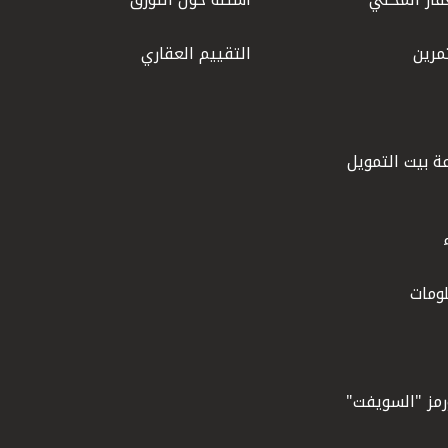
مرين
التقييم العقاري
ة بيت التمويل
ومات
ورمز "السويفت"