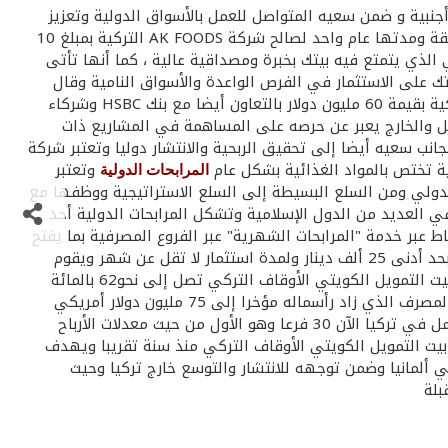
ة بقيمة إجمالية 20مليون دولارامريكى بالتعاون مع بنوك أجنبية و ضمن سعيه المتواصل للعمل بالأسواق الدولية وتعزيز
تعاونه مع المؤسسات المالية والبنوك العالمية وقال أنور محمد البدر نائب مساعد المدير العام لقطاع الاستثمار إن بيتك شارك في الصفقة ومدتها عام واحد لصالح شركة AK FOODS التركية بمبلغ 10
وق التركي الذي يتمتع فيه بيتك بخبرة ومصداقية عالية ، كما أنها تأتى
ك على الاستثمار في الفرص الواعدة والأسواق النامية وقال
البدر إنها الصفقة الثانية التي يمولها بيتك في السوق التركي خلال هذا العام بعد مشاركته في صفقة مرابحة لصالح شركة TAV التركية بقيمة 60 مليون دولار بالتعاون أيضا مع بنك HSBC وشركاء
خل والخارج يعبر عن حرصه على المساهمة في المشاريع ذات
انب سعيه أيضا إلى تحقيق الربحية والانتشار دوليا وتعتبر شركة
وتعتبر
المرابحات الدولية
الدولي ومن السلع البسيطة إلى السلع الاستراتيجية ووظفها مع
 العديد من الدول الإسلامية وتشكل المرابحات الدولية أحد
ط عبر خدمة "المرابحات الشهرية" عبر الفروع المصرفية بما يفتح
لعملائه الأسواق الدولية ويوفر لهم تدفقات سريعة بحدود اقل ، وتتاح المرابحات الشهرية عبر فروع بيتك المصرفية السبعة والعشرين بحد أدنى 25 ألف دينار ولمدة استثمار لا تقل عن شهر ويقوم
ويملك بيتك حصة في بيت التمويل الكويتي الأوقاف التركي تصل إلى نحو62 بالمائة
وكان قد أسسه عام 1988 بشراكه كل من المؤسسة العامة للتأمينات الاجتماعية والبنك الاسلامىللتنمية وإدارة الأوقاف التركية ويقدم المصرف الذي زاد رأسماله مؤخرا إلى 75 مليون دولار أمريكي
خدمات بنكية بمستوى تقني عالي إضافة إلى الخدمات التجارية والاستثمارية والعقارية وللمصرف وهو ضمن خمسة مصارف إسلامية تعمل في تركيا الآن 30 فرعا وهو الأول من حيث معدلات الأرباح
 بيت التمويل الكويتي الأوقاف التركي منذ سنة تقريبا ويهدف
وفي ألمانيا وضمن توجهه للانتشار والتوسع خارج تركيا وحيث
بلة