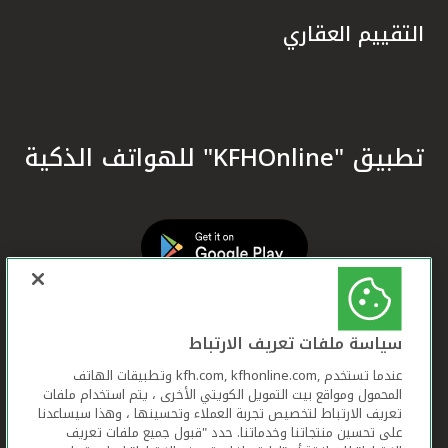
التقييم العقاري
تطبيق "KFHOnline" للهواتف الذكية
سياسة ملفات تعريف الارتباط
عندما تستخدم ,kfh.com, kfhonline.com وتطبيقات الهاتف
المحمول ومواقع بيت التمويل الكويتي الأخرى ، يتم استخدام ملفات
تعريف الارتباط لتخصيص تجربة العملاء وتحسينها ، وهذا سيساعدنا
على تحسين منتجاتنا وخدماتنا. حدد "قبول جميع ملفات تعريف