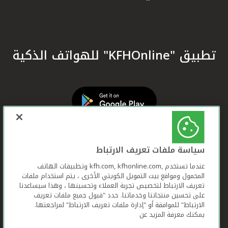
تطبيق "KFHOnline" للهواتف الذكية
سياسة ملفات تعريف الارتباط
عندما تستخدم ,kfh.com, kfhonline.com وتطبيقات الهاتف
المحمول ومواقع بيت التمويل الكويتي الأخرى ، يتم استخدام ملفات
تعريف الارتباط لتخصيص تجربة العملاء وتحسينها ، وهذا سيساعدنا
على تحسين منتجاتنا وخدماتنا. حدد "قبول جميع ملفات تعريف
الارتباط" للموافقة أو "إدارة ملفات تعريف الارتباط" لمراجعتها.
يمكنك معرفة المزيد عن