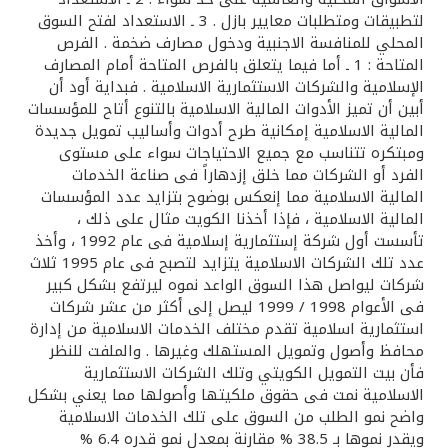
تركيا
لتطبيقات ومتطلبات معايير بازل . 3 ـ الاستعداد لفتح السوق
المحلي للمنافسة الاجنبية ودخول مصارف ضخمة . الفرص
مصر
المتاحة : 1 ـ أما فيما يتعلق بالفرص المتاحة أمام المصارف
الإسلامية والشركات الاستثمارية الاسلامية . فبداية أود أن
أبين أن تميز الأدوات المالية الاسلامية بالتنوع أتاح للمؤسسات
المملكة المتحدة
المالية الاسلامية إمكانية طرح أدوات وأساليب تمويل جديدة
ومبتكره تتناسب مع جميع الاحتياجات سواء على مستوى
مملكة البحرين
الفرد أو الشركات مما خلق إزدهاراً فى صناعة الخدمات
المالية الاسلامية مما إنعكس بوضوح بتزايد عدد المؤسسات
المالية الاسلامية ، فإذا أخذنا الكويت مثال على ذلك ،
تأسست أول شركة إستثمارية إسلامية فى عام 1992 ، وأخذ
عدد تلك الشركات الاسلامية يتزايد لتصبح فى عام 1995 ثلاث
شركات ليواصل هذا السوق الواعد نموه ليرتفع بشكل كبير
فى الأعوام 1998 / 1999 ليصل إلى أكثر من عشر شركات
استثمارية اسلامية تقدم مختلف الخدمات الاسلامية من إدارة
محافظ وأصول وتمويل المستهلك وغيرها . والملفت للنظر
فأن بيت التمويل الكويتي وتلك الشركات الاستثمارية
الاسلامية نمت فى حقوق ملكيتها وأصولها مما يعني بشكل
واضح نمو الطلب من السوق على تلك الخدمات الاسلامية
ويقدر نموها بـ 38.5 % مقارنة بمعدل نمو قدره 6.4 %