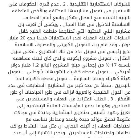
للشركات الاستثمارية التقليدية . 2 ـ عدم قدرة الحكومات على
الاستمرار فى تمويل مشاريعها المختلفة وبالأخص المتعلقة
بالبنيه التحتيه فتح المجال بشكل واسع أمام المصارف
الاسلامية للدخول فى هذا المجال . ويكفى أن نعرف بان
مشاريع البني التحتية التي تحتاجها منطقة الخليج خلال
السنوات القليلة المقبلة تقدر الاستثمارات فيها بنحو 20 مليار
دولار ، وقد قام بيت التمويل الكويتي والمصارف الاسلامية
بدور رئيسي فى تمويل عدد من تلك المشاريع ، فعلى سبيل
المثال : ـ تمويـل مشروع إيكويت والذى كان لبيتك مساهمه
بنسـبة 17 % من إجمالي مبلغ المشروع البالغ 1.2 مليار دولار
أمريكي . ـ تمويل محطة كهرباء الشويهات بأبوظبي . ـ تمويل
هيئة كهرباء ومياة الشـارقة . ـ تمويل محطة كهرباء الحد
بالبحرين . فضلاً عن عدد كبير من المشاريع المشابهه فى عدد
من الدول الخليجية والعربية لازالت فى طور المباحثات أو طور
الأفكار . 3 ـ الطلب المتزايد من العملاء والمستثمرين على
الصناديق وهو ما يدعو المؤسسات المالية الإسلامية إلى
تعزيز جهود تأسيس صناديق استثمارية جديدة في مجالات
متنوعة تحقق عوائد جيدة ولمدد ومخاطر تتناسب مع
احتياجات العملاء إذ أثبتت التجارب ان مثل هذا النشاط يواكب
تطلعات واحتياجات المستثمرين . وتجدر الاشارة إلى أن عدد