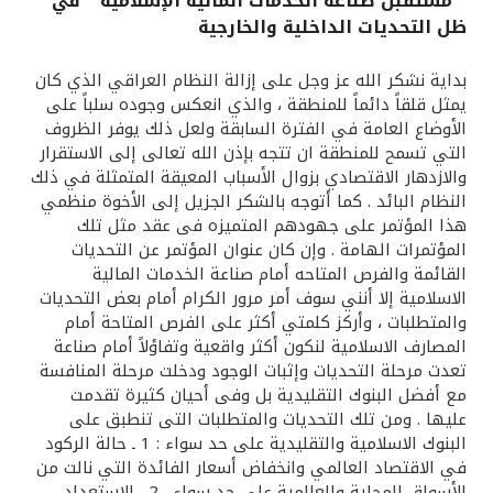
" مستقبل صناعة الخدمات المالية الإسلامية " في
ظل التحديات الداخلية والخارجية
القنوات المصرفية
بداية نشكر الله عز وجل على إزالة النظام العراقي الذي كان
أدوات وخدمات
يمثل قلقاً دائماً للمنطقة ، والذي انعكس وجوده سلباً على
الأوضاع العامة في الفترة السابقة ولعل ذلك يوفر الظروف
التي تسمح للمنطقة ان تتجه بإذن الله تعالى إلى الاستقرار
خدمات ما بعد البيع
والازدهار الاقتصادي بزوال الأسباب المعيقة المتمثلة في ذلك
النظام البائد . كما أتوجه بالشكر الجزيل إلى الأخوة منظمي
هذا المؤتمر على جهودهم المتميزه فى عقد مثل تلك
المؤتمرات الهامة . وإن كان عنوان المؤتمر عن التحديات
اتصل بنا
القائمة والفرص المتاحه أمام صناعة الخدمات المالية
الاسلامية إلا أنني سوف أمر مرور الكرام أمام بعض التحديات
مواقع الفروع وأجهزة الصرف الآلي
والمتطلبات ، وأركز كلمتي أكثر على الفرص المتاحة أمام
المصارف الاسلامية لنكون أكثر واقعية وتفاؤلاً أمام صناعة
ألمانيا
تعدت مرحلة التحديات وإثبات الوجود ودخلت مرحلة المنافسة
مع أفضل البنوك التقليدية بل وفى أحيان كثيرة تقدمت
عليها . ومن تلك التحديات والمتطلبات التى تنطبق على
ماليزيا
البنوك الاسلامية والتقليدية على حد سواء : 1 ـ حالة الركود
في الاقتصاد العالمي وانخفاض أسعار الفائدة التي نالت من
الأسواق المحلية والعالمية على حد سواء . 2 ـ الاستعداد