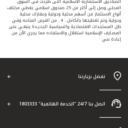
الصناديق الاستثمارية الاسلامية التى طرحت فى السوق
المحلي وصل إلى أكثر من 25 صندوق اسلامي يغطي مختلف
أنواع الاستثمار من أسهم محلية ودولية وعقارات محلية
ودولية وتم تغطيتها بالكامل . 4 ـ من الفرص المتاحه وفي
ظل المستجدات الاقتصادية والسياسية الجديـدة ينبغـي على
المصـارف الإسلامية استغلال والاستفاده مما يجري الآن من
إعادة صي
تفضل بزيارتنا
اتصل بنا 24/7 "الخدمة الهاتفية" 1803333