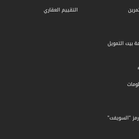
مرين
التقييم العقاري
ة بيت التمويل
ومات
ورمز "السويفت"