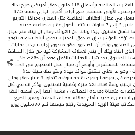
بدأ بيت التمويل الكويتي – بيتك – في تسويق أحد اكبر واهم صناديقه العقارية في الولايات المتحدة الأمريكية والذي يعمل في مجال العقارات الصناعية برأسمال 118 مليون دولار أمريكي صرح بذلك
محمد سليمان العمر مساعد المدير العام لقطاع الاستثمار وقال إن طرح الصندوق واسمه المميز للعقارات الصناعية للاكتتاب سيتم على مرحلتين، الأولى ستستمر حتى أواخر أكتوبر الجاري بقيمة 37.5
يعمل في مجال العقارات الصناعية مثل المخازن ومراكز التوزيع
والمستودعات بينما تعمل الصناديق الثلاثة الأخرى في مجال العقارات والأراضي السكنية . وأضاف العمر إن الصندوق الذي تتراوح مدته مابين 5 إلى 7 سنوات يستثمر بأصول عقارية صناعية حديثة
ا يضمن مستوى جيدا وثابتا من العوائد. وقال إن بيتك فتح مجال
راد والشركات من الكويت وسائر دول الخليج العربية بحد أدنى 200 ألف دولار أمريكي حيث تؤكد المؤشرات إن صندوق المميز سيحقق أرباحا سنوية يتوقع
مستثمرين في الصندوق وذكر أن الصندوق وهو صندوق إجارة سيدير عقارات
جح والآمن الذي اعتاد بيتك أن يتيح لعملائه المشاركة فيه من خلال المحافظ
هذا الصندوق بعد شراء العقارات بالفعل وبعد أن حققت خلال
استفادة للمستثمرين وأوضح أن مجال عمل الصندوق في العقارات
نامى بالولايات المتحدة إذ بلغ معدل اشغال هذه العقارات خلال الثلاثين عاما الماضية حوالي 90 في المئة ، وهو ما يعنى تحقيق عوائد جيدة ومتواصلة طيلة مدة
الصندوق وأضاف العمر أن الشريك الأمريكي وهو شركة فيرست اندستريال من اكبر الشركات الأمريكية العاملة في مجال العقار وهى مدرجة في بورصة نيويورك بقيمة سوقية تتجاوز 3 مليار دولار وقال
 ترحيب وثقة هناك تعد ميزة إضافية للصندوق. وذكر انه في ظل
تثمارية متميزة وفريدة الخصائص ، مشيرا أيضا إلى أهمية النظر
استثمارية جديدة أمام عملائه بمختلف العملات ووفق الصيغ
الشرعية المتعددة مثل الإجارة والمضاربة والمرابحة وغيرها وأعلن أن بيتك يعتزم طرح احدث واكبر محافظه العقارية في أوروبا والخاصة بمكاتب هيئة البريد السويدية وتبلغ قيمتها نحو 330مليون يورو