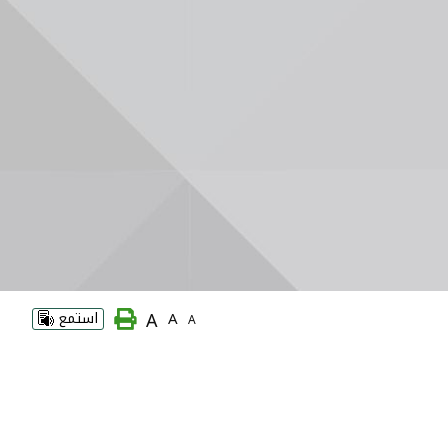
A
A
استمع
A