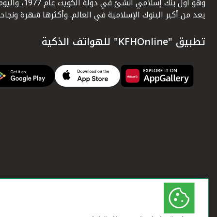
وهو أول بنك إسلامي أنشئ في دولة الكويت عام 1977، وا
يعد من أكبر البنوك الإسلامية في العالم. وأكثرها شهرة ونجاحاً.
تطبيق "KFHOnline" للهواتف الذكية