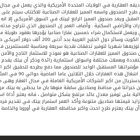
المقبل ويعد صندوق المميز الرابع لبيتك في السوق الأمريكي إلا انه 
ل ويعمل لاستكمال شراء خمسين عقارا صناعيا يؤجرها بعقود طويلة مم
الاكتتاب في الصندوق أمام المستثمرين من الأف
 إلى أن الأرباح سيتم توزيعها شهريا لتوفير تدفقات نقدية سريعة ومناسبة لل
 ناجح وأكد العمر أن صندوق المميز للعقارات الصناعية هو نموذج للاستثمار النا
تعددة وبعملات مختلفة واسواق استثمارية رائدة وذكر أن بيتك يقدم 
ت مؤشراتها المستقبل الواعد للصندوق مما دفع بطرحه لتحقيق اكبر 
الصناعية وهو سوق ضخم ومت
 خبراتنا في محافظ وصناديق سابقة منوها بان ما يحظى به بيتك من
لية على توفير معدل عائد مرتفع بشكل متواصل ، فانه يعتبر أداة اس
يد قيمتها صناديق متنوعة وأكد العمر استمرار بيتك في تقديم فرص 