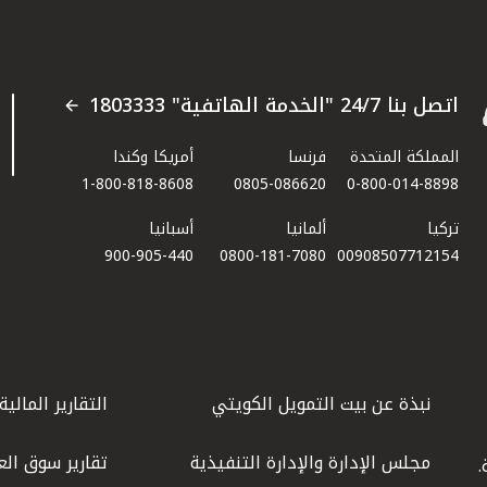
اتصل بنا 24/7 "الخدمة الهاتفية" 1803333
المملكة المتحدة
فرنسا
أمريكا وكندا
1-800-818-8608
0805-086620
0-800-014-8898
تركيا
ألمانيا
أسبانيا
900-905-440
0800-181-7080
00908507712154​
نبذة عن بيت التمويل الكويتي
التقارير المالية
مجلس الإدارة والإدارة التنفيذية
تقارير سوق الع
.