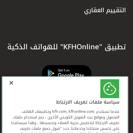
التقييم العقاري
تطبيق "KFHOnline" للهواتف الذكية
سياسة ملفات تعريف الارتباط
عندما تستخدم ,kfh.com, kfhonline.com وتطبيقات الهاتف
المحمول ومواقع بيت التمويل الكويتي الأخرى ، يتم استخدام ملفات
تعريف الارتباط لتخصيص تجربة العملاء وتحسينها ، وهذا سيساعدنا
على تحسين منتجاتنا وخدماتنا. حدد "قبول جميع ملفات تعريف