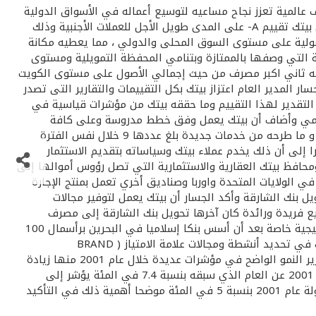
 عالمية تعزز نجاح مساعيه لتوسيع أعماله في الأسواق الدولية
وترسيخ مكانته محليا وإقليميا وخدمة عملائه وفق معايير الأداء العالمية فقد منحت وكالة التصنيف الائتماني العالمية كابيتال انتلجنس بيتك تقييم A- على المدى طويل الأجل للعملات الأجنبية وذلك
شمولية على مستوى السوق المحلى والدولي ، مما يعطيه مكانة
ية التي وصفها بالممتازة وبتنامي المحفظة التمويلية ومستوى
ه التقرير اكثر من ملائم ، مشيرا إلى موقع بيتك الرائد في خدمات التجزئة المصرفية( RETAIL BANKING ) كما انه ثاني اكبر مصرف من حيث إجمالي الأصول على مستوى الكويت
 المدير العام اعتزاز بيتك بكل التقييمات والتقارير التى تصدر
التقدير لهذا التقييم وما حققه بيتك من مؤشرات قياسية في
ار عالمي وأضاف أن بيتك يعمل وفق خطط مدروسة وعلى كافة
الأصعدة المحلية والإقليمية والدولية لتستمر مؤشرات النجاح وهو ما ظهر واضحا في أرباح النصف الأول والتي بلغت 61.7 مليون دينار ، و ما طرحه من خدمات جديدة بلغ عددها 9 خلال نفس الفترة
إلى أن ذلك يخدم عملاء بيتك وسياساته بتقديم الاستثمار
محافظ بيتك العقارية والاستثمارية التي تصل رؤوس أموالها إلى
ي الولايات المتحدة واوربا وصناديق أخري تعمل بمنتج الإجارة
رات ولدينا استثمارات بنحو 400 مليون دولار في هذا المجال. تحويل بنك الشارقة وأكد الجسار أن بيتك يعمل لتوفير مجالات
يع فريدة ورائدة كان آخرها تحويل بنك الشارقة إلى مصرف
إسلامي بشكل كامل وفى زمن قياسي . واعتبر أن هذا الإنجاز يعبر عن دور بيتك على صعيد البنوك الإسلامية وانتشاره على الساحة الخليجية خاصة بعد أن أسس بنكا إسلاميا في البحرين برأسمال 100
مليون دولار ، وافتتح بيت التمويل الكويتي التركي أيضا فرعا له في المنامة. مؤشرات إيجابية وقال تقرير كابيتل انتلجنس إن توسع بيتك في تحديد أنشطة ومجالات علامة الامتياز ( BRAND
FRANCHAISE ) يفتح أمامه مجالات واسعة للعمل وتعزيز المكانة في السوق الكويتي واسواق دول مجلس التعاون الخليجي وابرز التقرير النمو الواضح في مؤشرات عديدة خلال عام 2001 منها زيادة
قاعدة الأصول بمعدل17.5 في المئة ، والزيادة في الملاءة المالية بنسبة 18.3 في المئة وأكد التقرير أن ارتفاع معدل الربحية في عام 2001 عن العام الذي سبقه بنسبة 7.4 في المئة يؤشر إلى
استمرار الأداء الجيد لبيتك وفق خطط واضحة وفى مجالات متنوعة للحد من المخاطر كما استعرض التقرير أيضا الزيادة في معدل السيولة عام 2001 بنسبة 5 في المئة موضحا أهمية ذلك في التأكيد