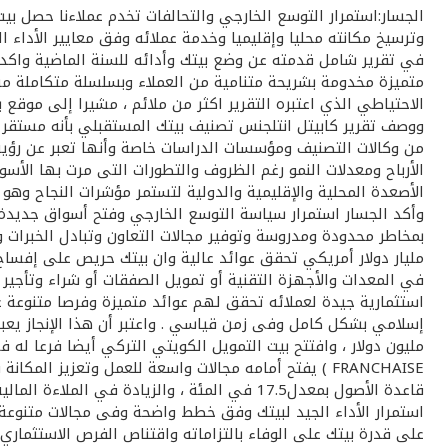
الجسار:استمرار التوسع الخارجي والتحالفات تخدم عملاءنا حصل ب
في تقرير شامل قدمته عن وضع بيتك وأدائه للسنة الماضية واكد 
متميزة مخدومة بشريحة متنامية من العملاء وبسلسلة متكاملة من ا
ووصف تقرير كابيتل انتلجنس تصنيف بيتك المستقبلي بأنه مستقر است
من وكالات التصنيف ومؤسسات الدراسات خاصة وأنها تعبر عن رؤية
الأرباح ومعدلات النمو رغم الظروف والتطورات التى مرت بها الأ
وأكد الجسار استمرار سياسة التوسع الخارجي وفتح أسواق جديدة 
بمخاطر محدودة ومدروسة وتوفير مجالات التعاون وتبادل الخبرات 
مليار دولار أمريكي تحقق عوائد عالية وان بيتك حريص على إفساح ا
استثمارية جيدة لعملائه تحقق لهم عوائد متميزة وفرصا متنوعة ع
على قدرة بيتك على الوفاء بالتزاماته واقتناص الفرص الاستثماري