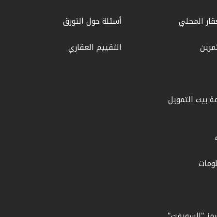
قار المحلي
أسئلة حول التورق
مرين
التقييم العقاري
ة بيت التمويل
ومات
ورمز "السويفت"