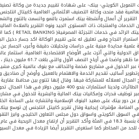
يت التمويل الكويتي- بيتك- على شهادة تقييم جديدة من وكالة تصنيف
التقرير أن أعمال وأنشطة بيتك استمرت بالنمو واتسمت بالتنوع وال
لخدمات والمنتجات ذات المستوى الجيد ونوه التقرير بالملاءة المال
الاحتياطي الذي اعتبر
مرار النجاح وفى تعليق له على تقييم الوكالة اكد جسار دخيل الجسار
 علمية محايدة مبنية على دراسات وتحليلات دقيقة وأعرب الجسار عن 
سواق الدولية والتي أثرت على الأوضاع الاقتصادية العالمية. استثم
عبر الدخول في مشاريع ضخمة والتحالف مع بنوك عالمية كبرى مشيرا 
وتطوير أساليب تقديم الخدمة والاهتمام بالعميل. وأوضح أن صناديق و
لمجال لعملائه للمشاركة فيها. وقال إنها تتنوع بين محافظ عقارية ف
في المعدات والأجهزة التقنية أو تمويل الصفقات أو شراء وتأجير الطائ
بر توظيف قدرات وإمكانيات بيتك المالية والبشرية للدخول في مشار