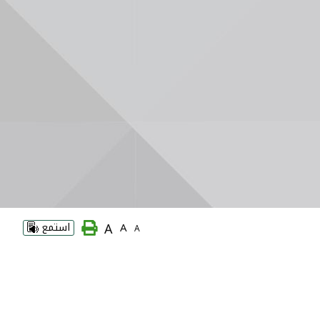
A
A
استمع
A