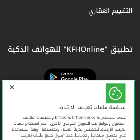
التقييم العقاري
تطبيق "KFHOnline" للهواتف الذكية
سياسة ملفات تعريف الارتباط
عندما تستخدم ,kfh.com, kfhonline.com وتطبيقات الهاتف
المحمول ومواقع بيت التمويل الكويتي الأخرى ، يتم استخدام ملفات
تعريف الارتباط لتخصيص تجربة العملاء وتحسينها ، وهذا سيساعدنا
على تحسين منتجاتنا وخدماتنا. حدد "قبول جميع ملفات تعريف