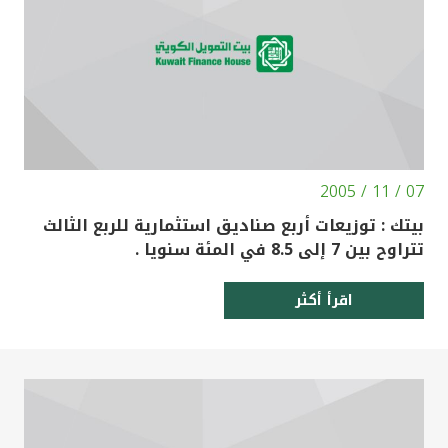
تركيا
مصر
المملكة المتحدة
مملكة البحرين
07 / 11 / 2005
بيتك : توزيعات أربع صناديق استثمارية للربع الثالث
تتراوح بين 7 إلى 8.5 في المئة سنويا .
اقرأ أكثر