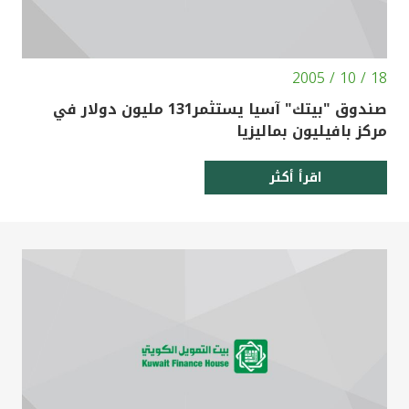
18 / 10 / 2005
صندوق "بيتك" آسيا يستثمر131 مليون دولار في
مركز بافيليون بماليزيا
اقرأ أكثر