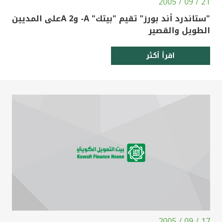
21 / 09 / 2005
"ستاندرد أند بورز" تقيم "بيتك" A- و2 Aعلى المديين
الطويل والقصير
اقرأ أكثر
17 / 09 / 2005