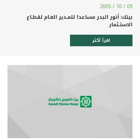
09 / 10 / 2005
بيتك: أنور البدر مساعدا للمـدير العـام لقطـاع
الاستـثمار
اقرأ أكثر