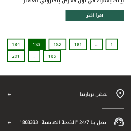
بيـتك يشارك في أول معـرض إلكتروني للعـقـار
اقرأ أكثر
184
183
182
181
...
1
201
...
185
تفضل بزيارتنا
اتصل بنا 24/7 "الخدمة الهاتفية" 1803333