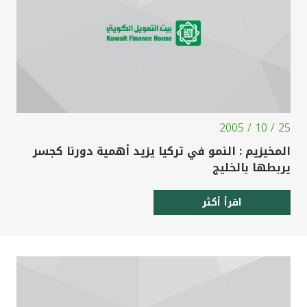
25 / 10 / 2005
المخيزيم : النمو في تركيا يزيد أهمية دورنا كجسر
يربطها بالخليج
اقرأ أكثر