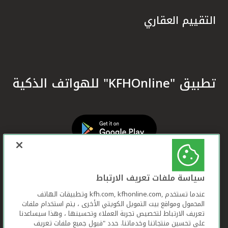
التقييم العقاري
تطبيق "KFHOnline" للهواتف الذكية
سياسة ملفات تعريف الارتباط
عندما تستخدم ,kfh.com, kfhonline.com وتطبيقات الهاتف
المحمول ومواقع بيت التمويل الكويتي الأخرى ، يتم استخدام ملفات
تعريف الارتباط لتخصيص تجربة العملاء وتحسينها ، وهذا سيساعدنا
على تحسين منتجاتنا وخدماتنا. حدد "قبول جميع ملفات تعريف