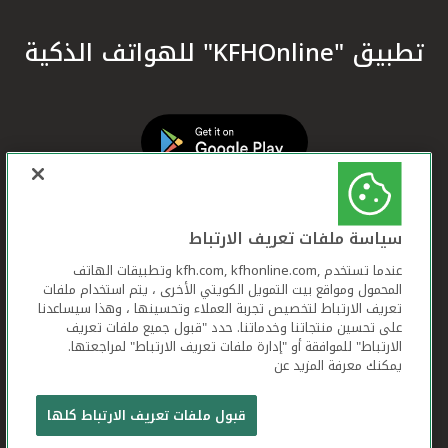
تطبيق "KFHOnline" للهواتف الذكية
سياسة ملفات تعريف الارتباط
عندما تستخدم ,kfh.com, kfhonline.com وتطبيقات الهاتف
المحمول ومواقع بيت التمويل الكويتي الأخرى ، يتم استخدام ملفات
تعريف الارتباط لتخصيص تجربة العملاء وتحسينها ، وهذا سيساعدنا
على تحسين منتجاتنا وخدماتنا. حدد "قبول جميع ملفات تعريف
الارتباط" للموافقة أو "إدارة ملفات تعريف الارتباط" لمراجعتها.
يمكنك معرفة المزيد عن
بيت التمويل الكويتي جميع الحقوق محفوظة © 2026
قبول ملفات تعريف الارتباط كلها