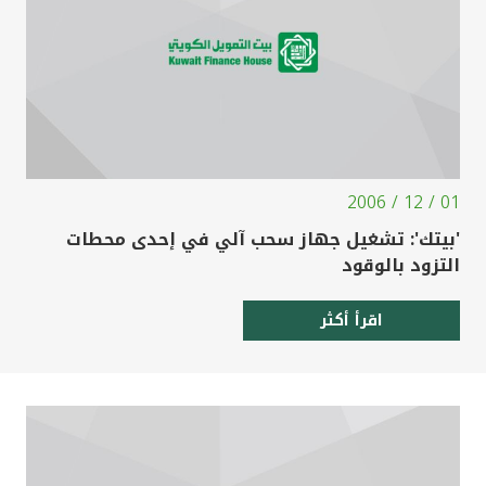
01 / 12 / 2006
'بيتك': تشغيل جهاز سحب آلي في إحدى محطات
التزود بالوقود
اقرأ أكثر