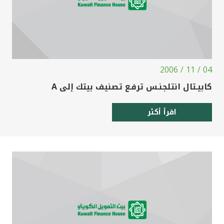
04 / 11 / 2006
كابيـتال انتلجنـس ترفـع تصنيف بيتك إلى A
اقرأ أكثر