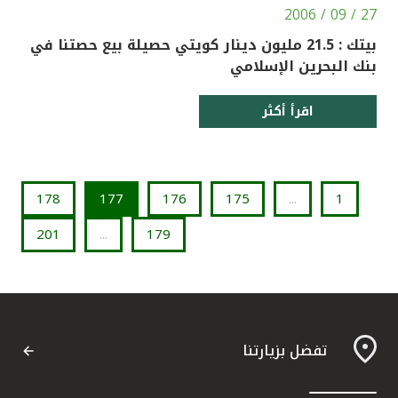
27 / 09 / 2006
بيتك : 21.5 مليون دينار كويتي حصيلة بيع حصتنا في
بنك البحرين الإسلامي
اقرأ أكثر
178
177
176
175
...
1
201
...
179
تفضل بزيارتنا