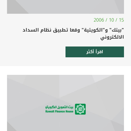
15 / 10 / 2006
"بيتك" و"الكويتية" وقعا تطبيق نظام السداد
الالكتروني
اقرأ أكثر