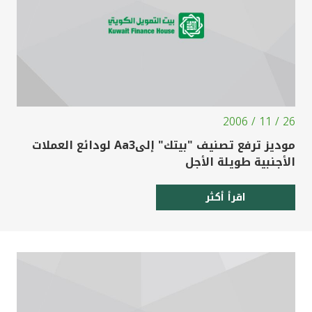
26 / 11 / 2006
موديز ترفع تصنيف "بيتك" إلىAa3 لودائع العملات
الأجنبية طويلة الأجل
اقرأ أكثر