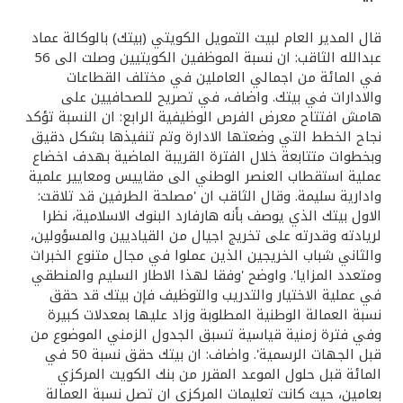
القنوات المصرفية
قال المدير العام لبيت التمويل الكويتي (بيتك) بالوكالة عماد
عبدالله الثاقب: ان نسبة الموظفين الكويتيين وصلت الى 56
في المائة من اجمالي العاملين في مختلف القطاعات
أدوات وخدمات
والادارات في بيتك. واضاف، في تصريح للصحافيين على
هامش افتتاح معرض الفرص الوظيفية الرابع: ان النسبة تؤكد
خدمات ما بعد البيع
نجاح الخطط التي وضعتها الادارة وتم تنفيذها بشكل دقيق
وبخطوات متتابعة خلال الفترة القريبة الماضية بهدف اخضاع
عملية استقطاب العنصر الوطني الى مقاييس ومعايير علمية
وادارية سليمة. وقال الثاقب ان 'مصلحة الطرفين قد تلاقت:
اتصل بنا
الاول بيتك الذي يوصف بأنه هارفارد البنوك الاسلامية، نظرا
لريادته وقدرته على تخريج اجيال من القياديين والمسؤولين،
مواقع الفروع وأجهزة الصرف الآلي
والثاني شباب الخريجين الذين عملوا في مجال متنوع الخبرات
ومتعدد المزايا'. واوضح 'وفقا لهذا الاطار السليم والمنطقي
في عملية الاختيار والتدريب والتوظيف فإن بيتك قد حقق
ألمانيا
نسبة العمالة الوطنية المطلوبة وزاد عليها بمعدلات كبيرة
وفي فترة زمنية قياسية تسبق الجدول الزمني الموضوع من
ماليزيا
قبل الجهات الرسمية'. واضاف: ان بيتك حقق نسبة 50 في
المائة قبل حلول الموعد المقرر من بنك الكويت المركزي
بعامين، حيث كانت تعليمات المركزي ان تصل نسبة العمالة