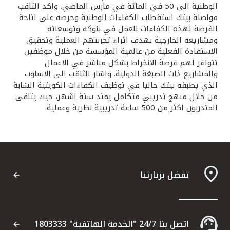
تركيا
الوطنية الى 50 في المائة في مارس الماضي. واكد الثاقب
مواصلة بيتك استقطاب الكفاءات الوطنية وحرصه على اتاحة
الفرصة لهذه الكفاءات للعمل في بنوكه وتوسعاته
مصر
ومشاريعه الخارجية بهدف اثراء تجربتهم العملية وتحقيق
الاستفادة الفعلية من عالمية المؤسسة من خلال موظفين
المملكة المتحدة
تتوافر لهم فرصة الانخراط بشكل مباشر في الاعمال
والمشاريع ذات الصبغة الدولية. واشار الثاقب الى الاسلوب
الذي يطبقه بيتك حاليا في توظيف الكفاءات الكويتية الشابة
مملكة البحرين
من خلال منهج تدريبي متكامل يمتد ستة اشهر، حيث يتلقى
المتدربون اكثر من 500 ساعة تدريبية نظرية وعملية.
تفضل بزيارتنا
اتصل بنا 24/7 "الخدمة الهاتفية" 1803333