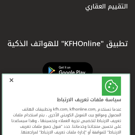
التقييم العقاري
تطبيق "KFHOnline" للهواتف الذكية
سياسة ملفات تعريف الارتباط
عندما تستخدم ,kfh.com, kfhonline.com وتطبيقات الهاتف
المحمول ومواقع بيت التمويل الكويتي الأخرى ، يتم استخدام ملفات
تعريف الارتباط لتخصيص تجربة العملاء وتحسينها ، وهذا سيساعدنا
على تحسين منتجاتنا وخدماتنا. حدد "قبول جميع ملفات تعريف
الارتباط" للموافقة أو "إدارة ملفات تعريف الارتباط" لمراجعتها.