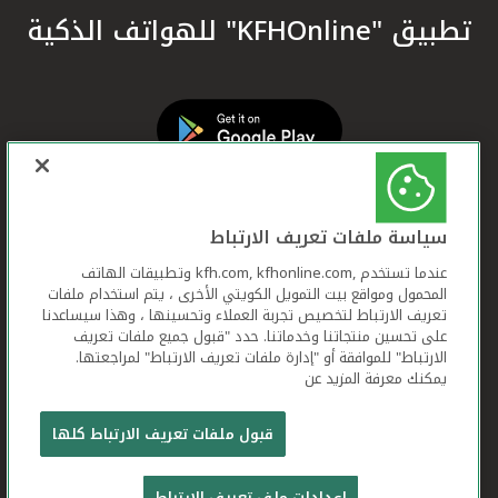
تطبيق "KFHOnline" للهواتف الذكية
سياسة ملفات تعريف الارتباط
عندما تستخدم ,kfh.com, kfhonline.com وتطبيقات الهاتف
المحمول ومواقع بيت التمويل الكويتي الأخرى ، يتم استخدام ملفات
تعريف الارتباط لتخصيص تجربة العملاء وتحسينها ، وهذا سيساعدنا
على تحسين منتجاتنا وخدماتنا. حدد "قبول جميع ملفات تعريف
الارتباط" للموافقة أو "إدارة ملفات تعريف الارتباط" لمراجعتها.
يمكنك معرفة المزيد عن
بيت التمويل الكويتي جميع الحقوق محفوظة © 2026
قبول ملفات تعريف الارتباط كلها
شروط وأحكام استخدام الموقع الإلكتروني
ملفات
إعدادات ملف تعريف الارتباط