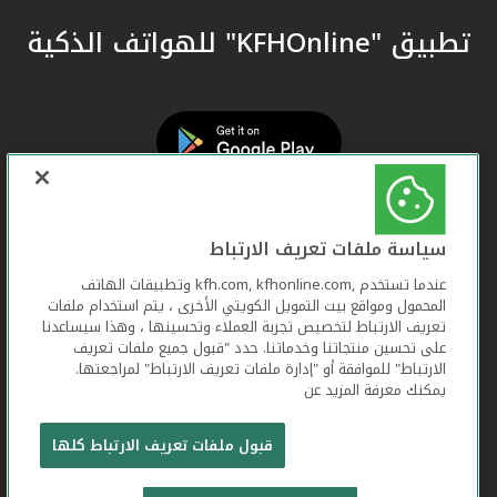
تطبيق "KFHOnline" للهواتف الذكية
سياسة ملفات تعريف الارتباط
عندما تستخدم ,kfh.com, kfhonline.com وتطبيقات الهاتف
المحمول ومواقع بيت التمويل الكويتي الأخرى ، يتم استخدام ملفات
تعريف الارتباط لتخصيص تجربة العملاء وتحسينها ، وهذا سيساعدنا
على تحسين منتجاتنا وخدماتنا. حدد "قبول جميع ملفات تعريف
الارتباط" للموافقة أو "إدارة ملفات تعريف الارتباط" لمراجعتها.
يمكنك معرفة المزيد عن
بيت التمويل الكويتي جميع الحقوق محفوظة © 2026
قبول ملفات تعريف الارتباط كلها
شروط وأحكام استخدام الموقع الإلكتروني
ملفات