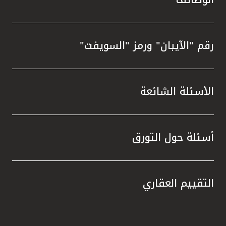
رقم "الآيبان" ورمز "السويفت"
الأسئلة الشائعة
أسئلة حول التورق
التقييم العقاري