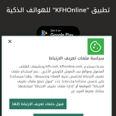
تطبيق "KFHOnline" للهواتف الذكية
سياسة ملفات تعريف الارتباط
عندما تستخدم ,kfh.com, kfhonline.com وتطبيقات الهاتف
المحمول ومواقع بيت التمويل الكويتي الأخرى ، يتم استخدام ملفات
تعريف الارتباط لتخصيص تجربة العملاء وتحسينها ، وهذا سيساعدنا
على تحسين منتجاتنا وخدماتنا. حدد "قبول جميع ملفات تعريف
الارتباط" للموافقة أو "إدارة ملفات تعريف الارتباط" لمراجعتها.
يمكنك معرفة المزيد عن
بيت التمويل الكويتي جميع الحقوق محفوظة © 2026
قبول ملفات تعريف الارتباط كلها
شروط وأحكام استخدام الموقع الإلكتروني
ملفات