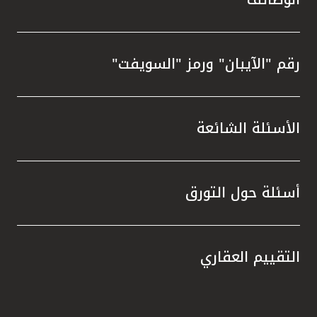
رقم "الآيبان" ورمز "السويفت"
الأسئلة الشائعة
أسئلة حول التورق
التقييم العقاري