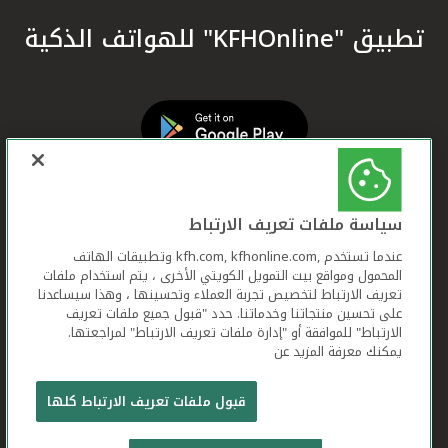
تطبيق "KFHOnline" للهواتف الذكية
سياسة ملفات تعريف الارتباط
عندما تستخدم ,kfh.com, kfhonline.com وتطبيقات الهاتف
المحمول ومواقع بيت التمويل الكويتي الأخرى ، يتم استخدام ملفات
تعريف الارتباط لتخصيص تجربة العملاء وتحسينها ، وهذا سيساعدنا
على تحسين منتجاتنا وخدماتنا. حدد "قبول جميع ملفات تعريف
الارتباط" للموافقة أو "إدارة ملفات تعريف الارتباط" لمراجعتها.
يمكنك معرفة المزيد عن
بيت التمويل الكويتي جميع الحقوق محفوظة © 2026
قبول ملفات تعريف الارتباط كلها
شروط وأحكام استخدام الموقع الإلكتروني
ملفات