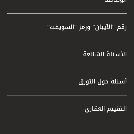
رقم "الآيبان" ورمز "السويفت"
الأسئلة الشائعة
أسئلة حول التورق
التقييم العقاري