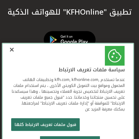
تطبيق "KFHOnline" للهواتف الذكية
سياسة ملفات تعريف الارتباط
عندما تستخدم ,kfh.com, kfhonline.com وتطبيقات الهاتف
المحمول ومواقع بيت التمويل الكويتي الأخرى ، يتم استخدام ملفات
تعريف الارتباط لتخصيص تجربة العملاء وتحسينها ، وهذا سيساعدنا
على تحسين منتجاتنا وخدماتنا. حدد "قبول جميع ملفات تعريف
الارتباط" للموافقة أو "إدارة ملفات تعريف الارتباط" لمراجعتها.
يمكنك معرفة المزيد عن
بيت التمويل الكويتي جميع الحقوق محفوظة © 2026
قبول ملفات تعريف الارتباط كلها
شروط وأحكام استخدام الموقع الإلكتروني
ملفات