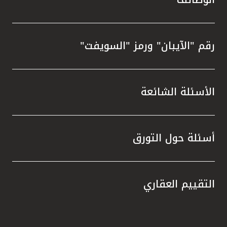
رقم "الآيبان" ورمز "السويفت"
الأسئلة الشائعة
أسئلة حول التورق
التقييم العقاري