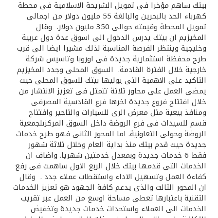
بيتك ساهم مؤخرا فى تمويل الشريحة الاسلامية فى محطة
كهرباء الحد بالبحرين والبالغة 55 مليون دولار من اجمالى
تمويل المحطة وقيمته حوالى 350 مليون دولار. وقال
المخيزيم ان بيتك يدرس الدخول الى اسوق عدة دول عربية
وخليجية وينتظر الفرصة المناسبة لذلك مشيرا ايضا الى قرب
طرح محفظة استثمارية جديدة فى اوروبا وتاسيس شركة
خارجية خلال الفترة القادمة. السوق المحلى وجدد المخيزيم
التاكيد على الاهمية التى يوليها بيتك للسوق المحلى حيث
يمضى العمل على محاور ثلاثة تتمثل فى تعزيز الانتشار من
خلال افتتاح فروع جديدة اخرها فرع القادسية المصرفى
ومنافذ بيعية مثل معرض الرى للسيارات والتاجير وافتتاح
قسم للسيدات فى فرع الروضة داخل السوق المركزىلجمعية
الروضة وحولى التعاونية. اما المحور الثانى فهو طرح خدمات
جديدة حيث قدم بيتك منذ بداية العام وخلال ثلاثة شهور
فقط 6 خدمات جديدة وبمعدل خدمتين شهريا. واضاف ان
الخدمات التى قدمها بيتك خلال الربع الاول ساهمت فى رفع
كفاءة العمل وتسهيل الاداء واستقطاب عملاء جدد . وقال
ان المحور الثالث والذى يدعم كافة الجهود هو تعزيز الخدمات
التقنية باعتبارها تعطى مساحة اوسع من العمل عبر تقريب
الخدمات الى العملاء واستحداث خدمات جديدة وتخفيض