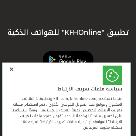
تطبيق "KFHOnline" للهواتف الذكية
سياسة ملفات تعريف الارتباط
عندما تستخدم ,kfh.com, kfhonline.com وتطبيقات الهاتف
المحمول ومواقع بيت التمويل الكويتي الأخرى ، يتم استخدام ملفات
تعريف الارتباط لتخصيص تجربة العملاء وتحسينها ، وهذا سيساعدنا
على تحسين منتجاتنا وخدماتنا. حدد "قبول جميع ملفات تعريف
الارتباط" للموافقة أو "إدارة ملفات تعريف الارتباط" لمراجعتها.
يمكنك معرفة المزيد عن