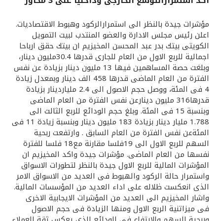
اكد استمرارالتوسع الخارجى وداخليا على 3 محاور
القنوات المصرفية
مؤشرات جيدة بالنظر الى استمرارالركود وهبوط الاقتصاديات.
اعلن رئيس مجلس الادارة والعضو المنتدب لبيت التمويل
أدوات وخدمات
الكويتى بيتك بدر عبد المحسن المخيزيم ان بيتك حقق ارباحا
اجمالية للربع الاول من العام للجارى قدرها 30.4مليون دينار،
وبلغت حصة المساهمين فيها 13 مليون دينار بزيادة عن نفس
خدمات ما بعد البيع
الفترة من العام الماضى قدرها 458 الف دينار وبمعدل زيادة
4 فى المئة، ووصل حجم الاصول الى 2.4 ملياردينار بزيادة
قدرها316 مليون دينارعن نفس الفترة من العام الماضى
وبنسبة 15 فى المئة. وبلغ حجم الودائع للربع الثالث الى
اتصل بنا
1.788 مليار دينار بزيادة 183 مليون دينار وبنسبة زيادة 11 فى
المئةعن نفس الفترة من العام السابق . وارتفعت ربحية
مواقع الفروع وأجهزة الصرف الآلي
السهم للربع الاول الى 19فلسا مقارنة مع18 فلسا للفترة
نفسها من العام الماضى. مؤشرات جيدة واكد المخيزيم ان
ألمانيا
المؤشرات المالية للربع الاول جيدة بالنظر لتطورات الاسواق
واستمرار حالة الركود والهبوط فى العديد من الاسواق الامر
الذى انعكست ظلاله على اداء العديد من المؤسسات المالية.
ماليزيا
واشار المخيزيم الى العديد من المؤشرات الايجابية الاخرى
فى ميزاتنية الربع الاول ومنها الزيادة فى حجم الاصول
وربحية السهم والارتفاع فى الودائع الذى يعكس ثقة العملاء