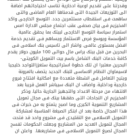
تركيا
وقدرتنا على تقديم اوعية ادخارية تناسب احتياجاتهم اضافة
الى التوزيعات الجيدة التى قدمناها العام الماضى والتى
مصر
ساهمت فى استقطاب مستثمرين جدد. التوسع الخارجى واكد
المخيزيم فى بيان صحفى عقب اجتماع مجلس الادارة امس
استمرار سياسة التوسع الخارجى لبيتك بما يحقق عالمية
المملكة المتحدة
المؤسسة ويوسع فرص الاستثمار ويساهم فى تقديم خدمة
افضل بمستوى عالمى. واشار الى تاسيس بنك اسلامى فى
مملكة البحرين
البحرين من قبل بيتك براس مال حوالى 100 مليون دولار يقدم
كافة خدمات البنك الشامل باسم بيت التمويل الكويتى-
البحرين معتبرا ان تلك خطوة استراتيجية ستعززالتواجد خليجيا
لاسيماوان النظام الاساسى للبنك الجديد يتصف بالمرونة
ويتيح التعامل فى انشطة متعددة مع امكانية افتتاح فروع
خارجية وداخلية. واضاف ان البنك سيباشر العمل قريبا بعد
الانتهاء من مرحلة الاعداد والتجهيز الجارية حاليا. وذكر
المخيزيم ان النجاحات التى حققها بيتك فى مجال تمويل
المشاريع التنموية الكبرى وما اصبح يتمتع به من خبرات فى
هذا المجال خاصة بعد ان ابتكر الصيغة المناسبة لمشاركة
التمويل الاسلامى مع التقليدى فى مشروع واحد قد فتحت
المجال لتمويل العديد من المشاريع وجعلت الحكومات تفسح
المجال لصيغ التمويل الاسلامى فى مشاريعها. واعلن ان