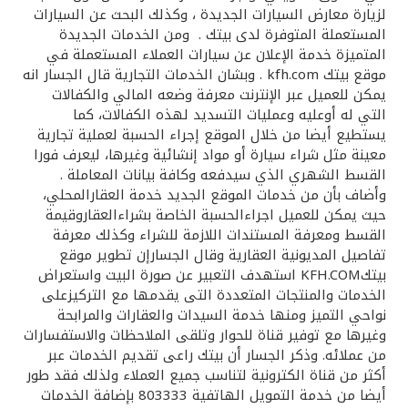
لزيارة معارض السيارات الجديدة ، وكذلك البحث عن السيارات
المستعملة المتوفرة لدى بيتك . ومن الخدمات الجديدة
المتميزة خدمة الإعلان عن سيارات العملاء المستعملة في
موقع بيتك kfh.com . وبشان الخدمات التجارية قال الجسار انه
يمكن للعميل عبر الإنترنت معرفة وضعه المالي والكفالات
التي له أوعليه وعمليات التسديد لهذه الكفالات، كما
يستطيع أيضا من خلال الموقع إجراء الحسبة لعملية تجارية
معينة مثل شراء سيارة أو مواد إنشائية وغيرها، ليعرف فورا
القسط الشهري الذي سيدفعه وكافة بيانات المعاملة .
وأضاف بأن من خدمات الموقع الجديد خدمة العقارالمحلي،
حيث يمكن للعميل اجراءالحسبة الخاصة بشراءالعقاروقيمة
القسط ومعرفة المستندات اللازمة للشراء وكذلك معرفة
تفاصيل المديونية العقارية وقال الجسارإن تطوير موقع
بيتكKFH.COM استهدف التعبير عن صورة البيت واستعراض
الخدمات والمنتجات المتعددة التى يقدمها مع التركيزعلى
نواحي التميز ومنها خدمة السيدات والعقارات والمرابحة
وغيرها مع توفير قناة للحوار وتلقى الملاحظات والاستفسارات
من عملائه. وذكر الجسار أن بيتك راعى تقديم الخدمات عبر
أكثر من قناة الكترونية لتناسب جميع العملاء ولذلك فقد طور
أيضا من خدمة التمويل الهاتفية 803333 بإضافة الخدمات