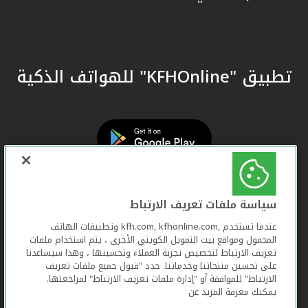
تطبيق "KFHOnline" للهواتف الذكية
سياسة ملفات تعريف الارتباط
عندما تستخدم ,kfh.com, kfhonline.com وتطبيقات الهاتف
المحمول ومواقع بيت التمويل الكويتي الأخرى ، يتم استخدام ملفات
تعريف الارتباط لتخصيص تجربة العملاء وتحسينها ، وهذا سيساعدنا
على تحسين منتجاتنا وخدماتنا. حدد "قبول جميع ملفات تعريف
الارتباط" للموافقة أو "إدارة ملفات تعريف الارتباط" لمراجعتها.
يمكنك معرفة المزيد عن