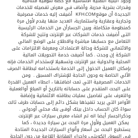
تركيا
وجود البنية التقنية الاساسية مع حصة سوقية متنامية
وقدرات بشرية مدربة. وأضاف في معرض تفصيله للخدمات
الجديدة أن موقعKFH.COM أضيفت إليه خدمات مصرفية
مصر
وتجارية وعقارية واستثمارية، العديد منها يقدم لأول مرة
كمنظومة متكاملة. وبين الجسارأن من الخدمات الرئيسية
التى أضيفت خدمات الشركات عبر الإنترنت وتتيح للشركة
المملكة المتحدة
التعامل مع حسابها مباشرة والاطلاع على الوضع المالي
والائتماني للشركة وحالة الاعتمادات ومعرفة الالتزامات على
مملكة البحرين
الشركة إن وجدت . كما أضيفت خدمة التحويلات المالية
المحلية والدولية عبر الإنترنت وتسهيلا لإستخدام الخدمات فإنه
بإمكان العميل الدخول إلى الخدمة باستخدامه لبطاقة الصرف
الآلي الخاصة به ودون الحاجة للإشتراك المسبق . ومن
الخدمات المصرفية التي تمت اضافتها ، اعطاء العميل القدرة
على البحث المتقدم على حساباته بالتاريخ أو المبلغ أوالعملية
والتعرف على تفاصيل عمليات بطاقته الائتمانية وإضافة
الأوامر التي يريد تنفيذها بشكل دائم إلى حسابات طرف ثالث
سواءً كان الحساب داخل بيتك أوفى بنك محلي أودولي .
وذكرالجسار أيضا انه تم انشاء معرض سيارات عبر الإنترنت
يمكن العميل ولأول مرة البحث عن سيارة جديدة ، كما
يستطيع البحث عن أسعار وأنواع السيارات الجديدة المتاحة
في السوق الكويتي، واجراء المقارنة اللازمة من دون الحاجة