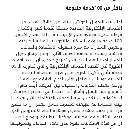
باكثر من 100خدمة متنوعة
القنوات المصرفية
أعلن بيت التمويل الكويتي-بيتك- عن إطلاق العديد من
أدوات وخدمات
الخدمات الإلكترونية الجديدة محققا تقدما كبيرا باكتمال
مرحلة تحديث موقعه على الإنترنت kfh.com ليقدم اكثرمن
100 خدمة متنوعة للشركات والتحويلات المالية الخارجية
خدمات ما بعد البيع
ومعرض السيارات مع ميزة سهولة الاستفادة بالخدمات
مباشرة بإستخدام بطاقة الصرف الآلي . وقال جسار دخيل
الجسارالمديرالعام لبيتك في تصريح صحفي أن هذه القفزة
الكبيرة في تقديم الخدمات الإلكترونية والتي تجاوزت الـ 100
اتصل بنا
خدمة تأتي تأكيدا للحرص على تعزيز استخدام التقنية
الحديثة ووسائل التعامل الآلي لدعم العلاقة مع العملاء
مواقع الفروع وأجهزة الصرف الآلي
ووضع معظم الخدمات والمنتجات بين أيديهم أينما كانوا
بأسرع وايسر السبل. وأشار أننا اعتمدنا في تطوير الخدمات
ألمانيا
الإلكترونية أن تغطي سلة الخدمات المتكاملة التى يقدمها
بيتك انسجاما مع طبيعته كمصرف شامل معتبرا ان ما تحقق
من انجاز يدفع بجهود تحقيق مفهوم البنك الالكترونى الذى
ماليزيا
تتوفر لبيتك كافة امكانيات ومكونات تطبيقه. واوضح الجسار
ان من هذه الامكانيات علاوة على تعدد الخدمات وشموليتها