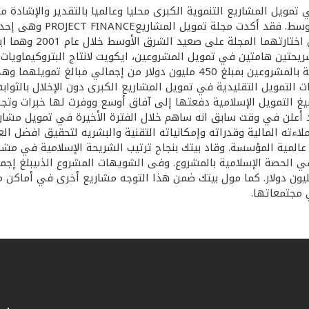
 تمويل المشاريع التنموية الكبرى محليا وعالميا بالتقدير والإشا
المعروفة أن بيتك كان
لتمويل التقليدية في تمويل المشاريع الكبرى دون الإخلال بالثوابت ا
 مستقبلا جديدا لصيغ التمويل الإسلامية دفعتها إلى آفاق أوسع ووفرت لها خب
 قد أعلن في وقت سابق انه ساهم خلال الفترة الأخيرة في تمويل مشار
ءته المالية وقدراته وإمكانياته التقنية والبشريه لتحقيق افضل ال
مساهمة في تمويل الحصة الإسلامية بالمشروع وقدرها 250 مليون دولار. كما مول بيتك ضمن هذا ال
 مجتمعاتها.