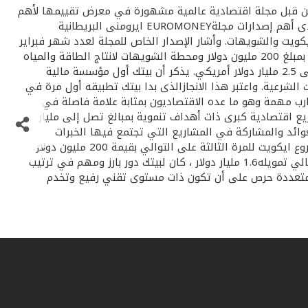
دة من قبل مجلة اقتصادية عالمية مشهورة في معرض تقييمها لأهم
واضخم المشاريع التي نفذت العام الماضي في منطقة الشرق الأوسط. فقد أكدت مجلة تمويل المشاريعPROJECT FINANCE وهى إحدى أهم إصدارات مجلةEUROMONEY ايرومنى البريطانية
 القاسم المشترك في تمويل اكبر مشروعين اختارتهما المجلة على صعيد الشرق الأوسط خلال عام 2001 وهما ايكويت والشويهات. وأشار الإصدار الخاص للمجلة لعدد شهر فبراير
الجاري إلى أن بيتك لم يكن ممولا عاديا وانما قاد تنظيم وترتيب شريحتين هامتين في تمويل المشروعين، ايكويت لانتاج البتروكيماويات بمبلغ 200 مليون دولار ومحطة الشويهات لانتاج الطاقة والمياه
في ابوظبى بنحو250 مليون دولار. أي أن بيتك رتب الحصة الإسلامية بالمشروعين بمبلغ 450 مليون دولار من إجمالي مبالغ تمويلهما وهى 2.5 مليار دولار أمريكي. يذكر أن بيتك أول مؤسسة مالية
لشرعية. واعتبر هذا الانجازالذى بدا بيتك تطبيقه أول مرة في
رات وتجارب مهمة وهو ما عده الاقتصاديون بمثابة علامة فاصلة في
يع اقتصادية كبرى ذات أهداف تنموية بمبالغ تصل إلى مليار
عوائد والمشاركة في المشاريع التي تجتمع فيها الخبرات
العالمية انسجاما مع توجهه للعمل في الأسواق الدولية وتحقيق عالمية المؤسسة. وقاد بيتك بنجاح ترتيب الشريحة الإسلامية في مشروع ايكويت للمرة الثالثة على التوالي بقيمة 200 مليون دولار
ونجح في جذب مؤسسات تمويل وبنوك عالمية تقليدية للمشاركة في الحصة الإسلامية بالمشروع. وفى الشويهات المشروع الذىيبلغ إجمالي تمويله1.6 مليار دولار ، كان لبيتك دور بارز ومهم في ترتيب
توجه مشاريع أخرى في أماكن متعددة حرص على أن تكون ذات مستوى تقني رفيع وتخدم