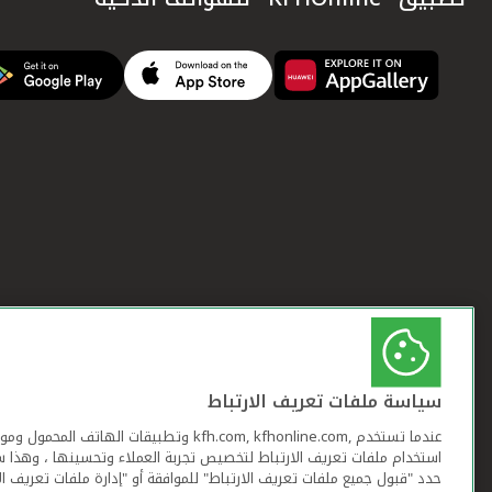
سياسة ملفات تعريف الارتباط
عندما تستخدم ,kfh.com, kfhonline.com وتطبيقات ا
استخدام ملفات تعريف الارتباط لتخصيص تجربة العملاء وتحسينها ، وهذا س
حدد "قبول جميع ملفات تعريف الارتباط" للموافقة أو "إدارة ملفات تعريف ال