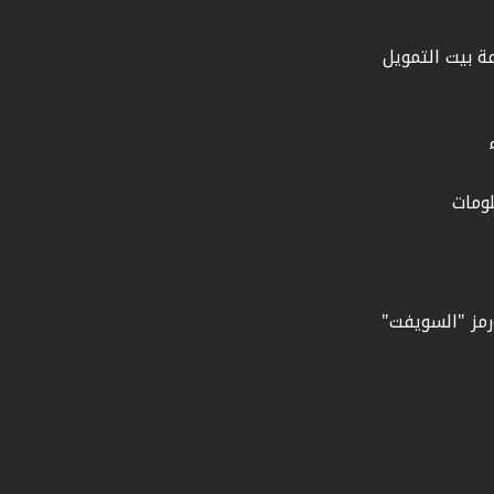
ة بيت التمويل
ومات
ورمز "السويفت"