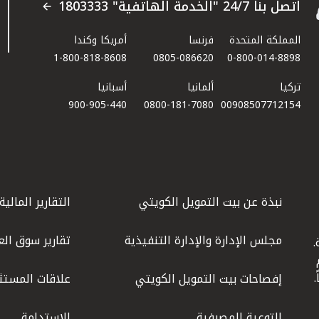
اتصل بنا 24/7 "الخدمة الهاتفية" 1803333
المملكة المتحدة
فرنسا
أمريكا وكندا
1-800-818-8608
0805-086620
0-800-014-8898
تركيا
ألمانيا
أسبانيا
900-905-440
0800-181-7080
00908507712154​
نبذة عن بيت التمويل الكويتي
التقارير المالية
مجلس الإدارة والإدارة التنفيذية
تقارير سوق الع
.
ليوم
إفصاحات بيت التمويل الكويتي
علاقات المستث
التوعية المصرفية
الاستدامة