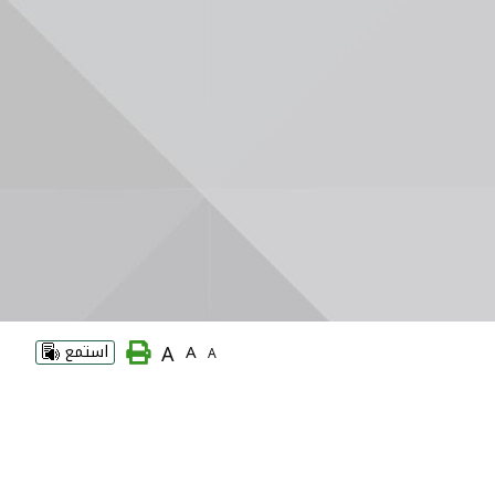
A
A
استمع
A